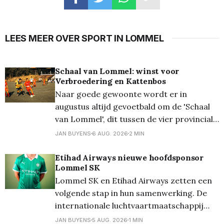
LEES MEER OVER SPORT IN LOMMEL
Schaal van Lommel: winst voor
Verbroedering en Kattenbos
Naar goede gewoonte wordt er in
augustus altijd gevoetbald om de 'Schaal
van Lommel', dit tussen de vier provinciale
Lommelse clubs. Vanavond stonden op het
JAN BUYENS
6 AUG. 2026
2 MIN
terrein van Lutlommel VV de halve finales
op het programma. En daarbij kwam
Etihad Airways nieuwe hoofdsponsor
Lommel SK
Verbroedering uit tegen Grenstrappers
Lommel SK en Etihad Airways zetten een
Kolonie, en werd het 1-1,
volgende stap in hun samenwerking. De
internationale luchtvaartmaatschappij
wordt vanaf het seizoen 2026/27 de
JAN BUYENS
5 AUG. 2026
1 MIN