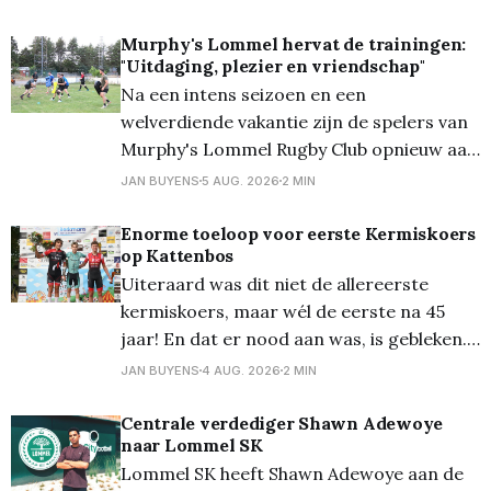
nieuwe hoofdsponsor van de club en zal
als Front of Shirt Partner prijken op het
Murphy's Lommel hervat de trainingen:
"Uitdaging, plezier en vriendschap"
wedstrijdshirt van de eerste ploeg. De
Na een intens seizoen en een
stap naar hoofdsponsor benadrukt het
welverdiende vakantie zijn de spelers van
wederzijdse vertrouwen
Murphy's Lommel Rugby Club opnieuw aan
de slag. Met de start van het nieuwe
JAN BUYENS
5 AUG. 2026
2 MIN
seizoen in zicht trapte de club af met een
open training voor de heren, waarbij
Enorme toeloop voor eerste Kermiskoers
op Kattenbos
zowel ervaren spelers als nieuwsgierige
Uiteraard was dit niet de allereerste
nieuwkomers welkom
kermiskoers, maar wél de eerste na 45
jaar! En dat er nood aan was, is gebleken...
Zowat iedere inwoner van Kattenbos was
JAN BUYENS
4 AUG. 2026
2 MIN
ervoor naar buiten gekomen, waardoor
het een fantastische eerste editie werd!
Centrale verdediger Shawn Adewoye
naar Lommel SK
Winnaar werd Yentl Ruugh, die zijn
Lommel SK heeft Shawn Adewoye aan de
medevluchter Ben van Bijnen in