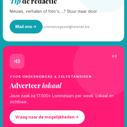
Tip
de redactie
Nieuws, verhalen of foto's, ...? Stuur maar door.
Mail ons
lommelsegazet@telenet.be
02
VOOR ONDERNEMERS & ZELFSTANDIGEN
Adverteer
lokaal
Jouw zaak bij 17.000+ Lommelaars per week. Lokaal en
zichtbaar.
Vraag naar de mogelijkheden