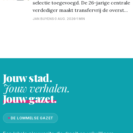
selectie toegevoegd. De 26-jarige centrale
verdediger maakt transfervrij de overstap
naar het Soevereinstadion en tekent een
JAN BUYENS
3 AUG. 2026
1 MIN
meerjarig contract. Shawn Adewoye is de
nieuwste versterking van Lommel SK. De
26-jarige verdediger keert na meerdere
seizoenen in Nederland terug naar België.
Adewoye genoot
Jouw stad.
Jouw verhalen.
Jouw gazet.
✦
DE LOMMELSE GAZET