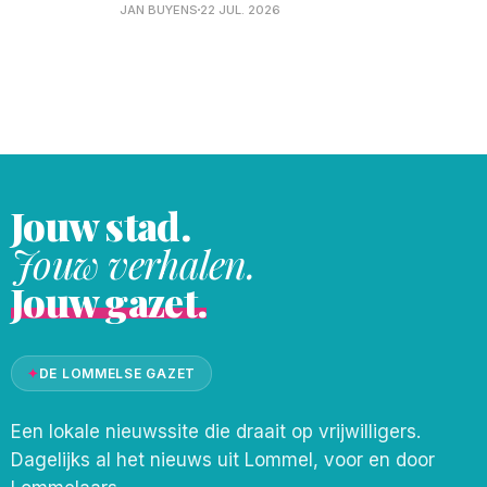
Lommel. Een wagen was er op een
JAN BUYENS
22 JUL. 2026
voorligger gebotst. Er waren geen
gewonden.
Jouw stad.
Jouw verhalen.
Jouw gazet.
✦
DE LOMMELSE GAZET
Een lokale nieuwssite die draait op vrijwilligers.
Dagelijks al het nieuws uit Lommel, voor en door