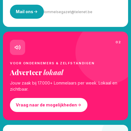
Mail ons
lommelsegazet@telenet.be
02
VOOR ONDERNEMERS & ZELFSTANDIGEN
Adverteer
lokaal
Jouw zaak bij 17.000+ Lommelaars per week. Lokaal en
zichtbaar.
Vraag naar de mogelijkheden