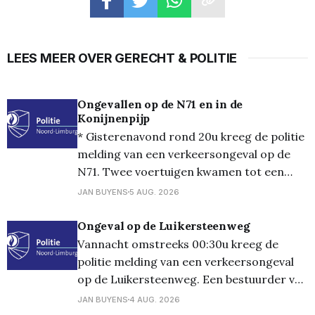
LEES MEER OVER GERECHT & POLITIE
Ongevallen op de N71 en in de
Konijnenpijp
* Gisterenavond rond 20u kreeg de politie
melding van een verkeersongeval op de
N71. Twee voertuigen kwamen tot een
aanrijding waarbij een voertuig in de
JAN BUYENS
5 AUG. 2026
gracht belandde. De bestuurder werd
voor de nodige zorg naar het ziekenhuis
Ongeval op de Luikersteenweg
gebracht en de wagen werd getakeld. *
Vannacht omstreeks 00:30u kreeg de
Gisteren omstreeks 21:30u was er een
politie melding van een verkeersongeval
melding
op de Luikersteenweg. Een bestuurder van
een wagen maakte een manoeuvre om af
JAN BUYENS
4 AUG. 2026
te slaan, waarbij op hetzelfde moment een