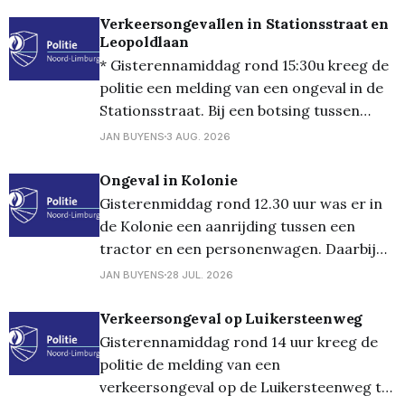
andere bestuurder een inhaalmanoeuvre
Verkeersongevallen in Stationsstraat en
Leopoldlaan
maakte. De twee voertuigen kwamen in
* Gisterennamiddag rond 15:30u kreeg de
aanrijding met elkaar, waarbij ook één
politie een melding van een ongeval in de
voertuig door de
Stationsstraat. Bij een botsing tussen
twee voertuigen raakten de bestuurders
JAN BUYENS
3 AUG. 2026
niet gewond; * Vandaag omstreeks 11:30u
gebeurde een ongeval in de Koning
Ongeval in Kolonie
Leopoldlaan. Twee voertuigen reden op
Gisterenmiddag rond 12.30 uur was er in
hetzelfde moment achteruit waardoor het
de Kolonie een aanrijding tussen een
tot een botsing kwam.
tractor en een personenwagen. Daarbij
vielen geen gewonden en bleef de schade
JAN BUYENS
28 JUL. 2026
beperkt tot de voertuigen.
Verkeersongeval op Luikersteenweg
Gisterennamiddag rond 14 uur kreeg de
politie de melding van een
verkeersongeval op de Luikersteenweg te