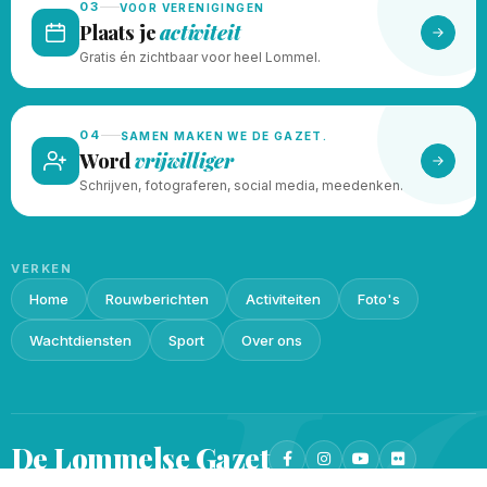
03
VOOR VERENIGINGEN
Plaats je
activiteit
Gratis én zichtbaar voor heel Lommel.
04
SAMEN MAKEN WE DE GAZET.
Word
vrijwilliger
Schrijven, fotograferen, social media, meedenken.
VERKEN
Home
Rouwberichten
Activiteiten
Foto's
Wachtdiensten
Sport
Over ons
De Lommelse
Gazet