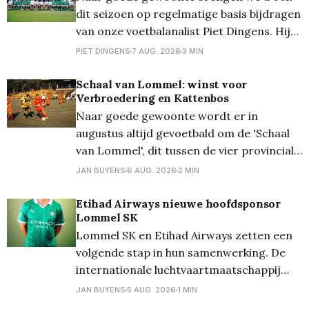
triotriatlon zijn volledig volzet en ook de
dit seizoen op regelmatige basis bijdragen
vernieuwde Just 4
van onze voetbalanalist Piet Dingens. Hij
fileerde voor ons de ploeg die het moet
PIET DINGENS
7 AUG. 2026
3 MIN
gaan waarmaken in de Jupiler Pro
League... Lee Johnson is een toffe pee.
Schaal van Lommel: winst voor
Verbroedering en Kattenbos
Laat daar geen twijfel over bestaan. Maar
Naar goede gewoonte wordt er in
in HBvL bekijkt
augustus altijd gevoetbald om de 'Schaal
van Lommel', dit tussen de vier provinciale
Lommelse clubs. Vanavond stonden op het
JAN BUYENS
6 AUG. 2026
2 MIN
terrein van Lutlommel VV de halve finales
op het programma. En daarbij kwam
Etihad Airways nieuwe hoofdsponsor
Lommel SK
Verbroedering uit tegen Grenstrappers
Lommel SK en Etihad Airways zetten een
Kolonie, en werd het 1-1,
volgende stap in hun samenwerking. De
internationale luchtvaartmaatschappij
wordt vanaf het seizoen 2026/27 de
JAN BUYENS
5 AUG. 2026
1 MIN
nieuwe hoofdsponsor van de club en zal