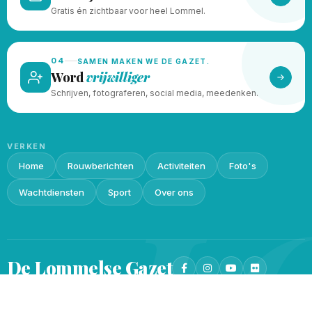
Gratis én zichtbaar voor heel Lommel.
04
SAMEN MAKEN WE DE GAZET.
Word
vrijwilliger
Schrijven, fotograferen, social media, meedenken.
VERKEN
Home
Rouwberichten
Activiteiten
Foto's
L
Wachtdiensten
Sport
Over ons
De Lommelse
Gazet
Privacy beleid
Cookieverklaring
© 2026 · Gemaakt met
♥
door
Lukin