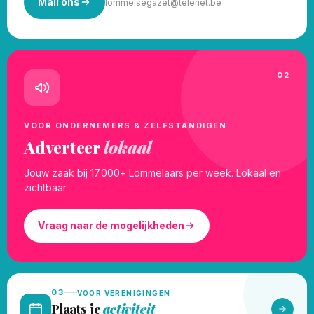
Mail ons
lommelsegazet@telenet.be
02
VOOR ONDERNEMERS & ZELFSTANDIGEN
Adverteer
lokaal
Jouw zaak bij 17.000+ Lommelaars per week. Lokaal en
zichtbaar.
Vraag naar de mogelijkheden
03
VOOR VERENIGINGEN
Plaats je
activiteit