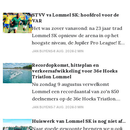
STVV vs Lommel SK: hoofdrol voor de
VAR
Het was zover vanavond: na 23 jaar trad
Lommel SK opnieuw de arena in op het
hoogste niveau, de Jupiler Pro League! En
ze deden dat voortreffelijk want ze
JAN BUYENS
8 AUG. 2026
2 MIN
speelden gelijk, 1-1. Lommel kwam
zelfverzekerd op het veld en had de eerste
Recordopkomst, hitteplan en
verkeersafwikkeling voor 36e Hoeks
10 minuten het balbezit. Echte kansjes
Triatlon Lommel
kwamen
Nu zondag 9 augustus verwelkomt
Lommel een recordaantal van zo'n 850
deelnemers op de 36e Hoeks Triatlon.
Door de voorspelde tropische
JAN BUYENS
7 AUG. 2026
3 MIN
temperaturen neemt de organisatie extra
maatregelen om de wedstrijden veilig te
Huiswerk van Lommel SK is nog niet af...
laten verlopen. De kwart-, sprint- en
Naar goede gewoonte brengen we u ook