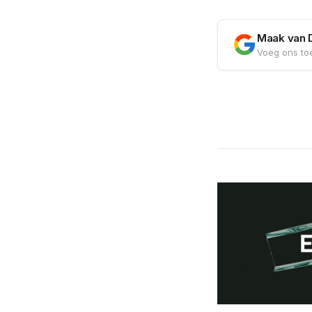
Maak van 
Voeg ons toe