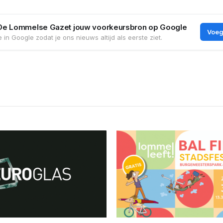
De Lommelse Gazet jouw voorkeursbron op Google
Voeg
 in Google zodat je ons nieuws altijd als eerste ziet.