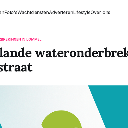
ten
Foto's
Wachtdiensten
Adverteren
Lifestyle
Over ons
RBREKINGEN IN LOMMEL
lande wateronderbrek
straat