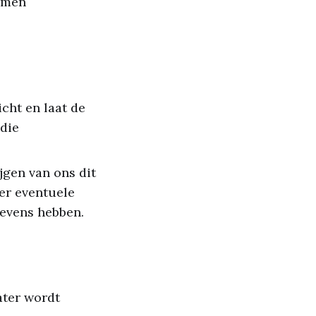
emen
cht en laat de
die
gen van ons dit
er eventuele
evens hebben.
ater wordt