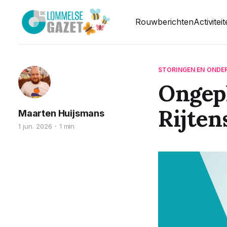
Rouwberichten
Activitei
STORINGEN EN ONDE
Ongep
Rijten
Maarten Huijsmans
1 jun. 2026
1 min