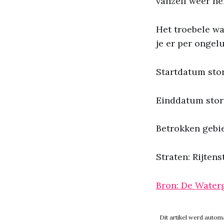
vanzelf weer hel
Het troebele wa
je er per ongelu
Startdatum stor
Einddatum stori
Betrokken gebi
Straten: Rijtens
Bron: De Water
Dit artikel werd auto