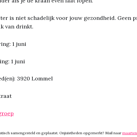
der als je de kraan even laat lopen.
ter is niet schadelijk voor jouw gezondheid. Geen 
k van drinkt.
ing: 1 juni
ng: 1 juni
ed(en): 3920 Lommel
traat
groep
matisch samengesteld en geplaatst. Onjuistheden opgemerkt? Mail naar
maarten