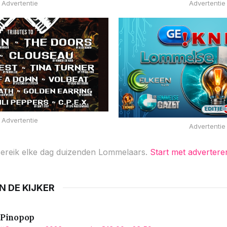
Advertentie
Advertentie
Advertentie
Advertentie
ereik elke dag duizenden Lommelaars.
Start met advertere
IN DE KIJKER
Pinopop