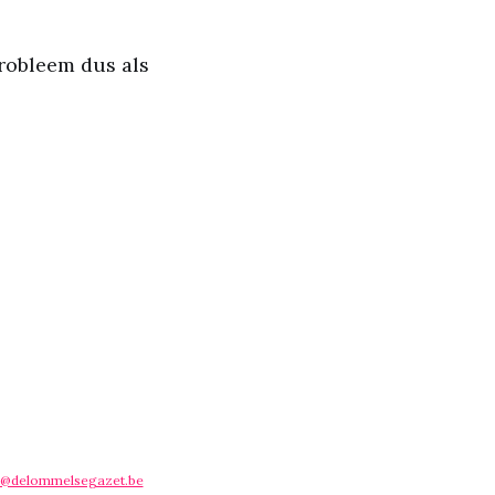
probleem dus als
@delommelsegazet.be