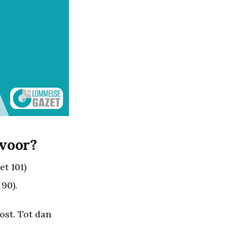
 voor?
t 101)
90).
ost. Tot dan