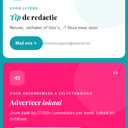
VOOR LEZERS
Tip
de redactie
Nieuws, verhalen of foto's, ...? Stuur maar door.
Mail ons
lommelsegazet@telenet.be
02
VOOR ONDERNEMERS & ZELFSTANDIGEN
Adverteer
lokaal
Jouw zaak bij 17.000+ Lommelaars per week. Lokaal en
zichtbaar.