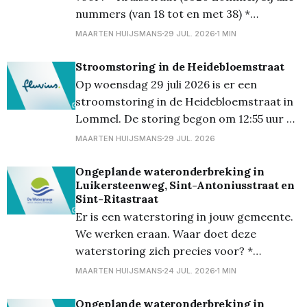
nummers (van 18 tot en met 38) *
Schansstraat (3920 Lommel) bij alle
MAARTEN HUIJSMANS
29 JUL. 2026
1 MIN
nummers (van 2 tot en met 31) *
Vierhoekstraat (3920 Lommel) bij oneven
Stroomstoring in de Heidebloemstraat
nummers (van 14 tot en met 17). Ten
Op woensdag 29 juli 2026 is er een
laatste op 29 juli om 15.
stroomstoring in de Heidebloemstraat in
Lommel. De storing begon om 12:55 uur en
is sinds 14.00 uur opgelost * Getroffen
MAARTEN HUIJSMANS
29 JUL. 2026
straat: Heidebloemstraat * Aantal
getroffen klanten: minder dan 20 *
Ongeplande wateronderbreking in
Luikersteenweg, Sint-Antoniusstraat en
Gepland: nee * Bewoners verwittigd: nee *
Sint-Ritastraat
Status: opgelost Het gaat om een
Er is een waterstoring in jouw gemeente.
ongeplande storing.
We werken eraan. Waar doet deze
waterstoring zich precies voor? *
Luikersteenweg (3920 Lommel) bij oneven
MAARTEN HUIJSMANS
24 JUL. 2026
1 MIN
nummers (van 181 tot en met 201) * Sint-
Antoniusstraat (3920 Lommel) bij alle
Ongeplande wateronderbreking in