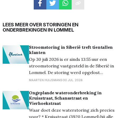
LEES MEER OVER STORINGEN EN
ONDERBREKINGEN IN LOMMEL
Stroomstoring in Siberië treft tientallen
klanten
Op 30 juli 2026 is er sinds 13:55 uur een
stroomstoring vastgesteld in de Siberië in
Lommel. De storing werd opgelost
omstreeks 20.00 uur. * Getroffen straat:
MAARTEN HUIJSMANS
30 JUL. 2026
Siberië * Aantal getroffen klanten: 21 tot
100 * Gepland: Nee * Bewoners verwittigd:
Ongeplande wateronderbreking in
Kruisstraat, Schansstraat en
Nee * Status: Opgelost sinds 20.00 uur
Vierhoekstraat
Het gaat om een
Waar doet deze waterstoring zich precies
voor? * Kruisstraat (3920 Lommel) bij alle