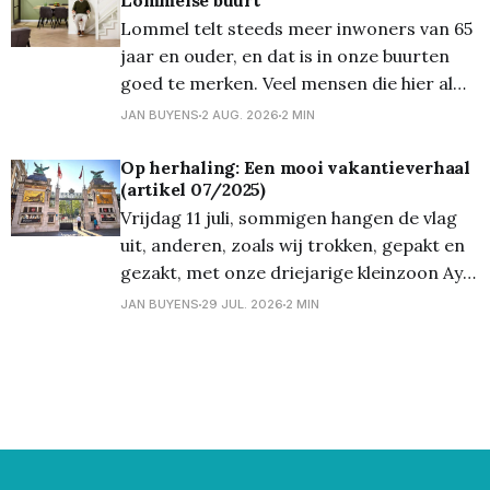
Lommelse buurt
Lommel telt steeds meer inwoners van 65
jaar en ouder, en dat is in onze buurten
goed te merken. Veel mensen die hier al
decennia wonen, willen dat ook graag
JAN BUYENS
2 AUG. 2026
2 MIN
blijven doen, dicht bij de kerk, de bakker en
de buren die ze al jaren kennen. Toch
Op herhaling: Een mooi vakantieverhaal
(artikel 07/2025)
verandert er met
Vrijdag 11 juli, sommigen hangen de vlag
uit, anderen, zoals wij trokken, gepakt en
gezakt, met onze driejarige kleinzoon Aye
naar de Antwerpse Zoo. Loopfietsje bij de
JAN BUYENS
29 JUL. 2026
2 MIN
hand, lekker koele drank, 'n gezonde
picknick ... en weg waren we. De trein
vertrok stipt op tijd en kwam ook op het