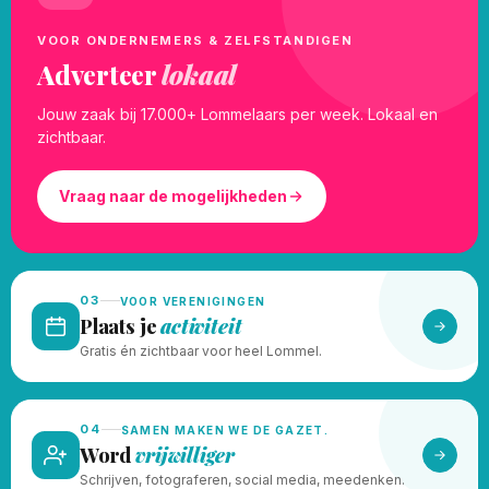
VOOR ONDERNEMERS & ZELFSTANDIGEN
Adverteer
lokaal
Jouw zaak bij 17.000+ Lommelaars per week. Lokaal en
zichtbaar.
Vraag naar de mogelijkheden
03
VOOR VERENIGINGEN
Plaats je
activiteit
Gratis én zichtbaar voor heel Lommel.
04
SAMEN MAKEN WE DE GAZET.
Word
vrijwilliger
Schrijven, fotograferen, social media, meedenken.