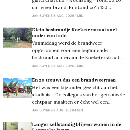
gisterenavond - woensdag - rond 20.20
uur weer brand. Er stond zo'n 150
vierkante meter in brand. De brandweer
JAN BUYENS
6 AUG. 2026
1 MIN
was het vuur snel meester, de oorzaak is
voorlopig nog niet bekend... En de dag
Klein bosbrandje Koeketerstraat snel
onder controle
ervoor, dinsdagavond, ontstond er een
Vanmiddag werd de brandweer
natuurbrand aan
opgeroepen voor een beginnende
bosbrand achteraan de Koeketerstraat.
De brandweer was zeer snel ter plaatse
JAN BUYENS
4 AUG. 2026
1 MIN
en kon het vuur ook erg snel onder
controle krijgen!
En zo trouwt dus een brandweerman
Het was een bijzonder gezicht aan het
stadhuis... De collega's van het getrouwde
echtpaar maakten er écht wel een
bijzonder moment van, getuige de foto's...
JAN BUYENS
2 AUG. 2026
1 MIN
En zo gingen ze al erg vroeg op de dag
'van de grond'...
Langer zelfstandig blijven wonen in de