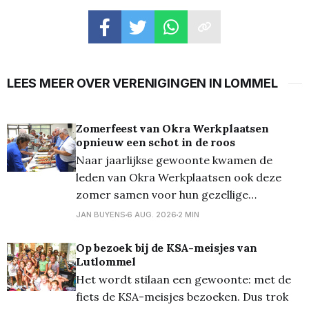
LEES MEER OVER VERENIGINGEN IN LOMMEL
Zomerfeest van Okra Werkplaatsen
opnieuw een schot in de roos
Naar jaarlijkse gewoonte kwamen de
leden van Okra Werkplaatsen ook deze
zomer samen voor hun gezellige
zomerfeest. De belangstelling was
JAN BUYENS
6 AUG. 2026
2 MIN
opnieuw groot: maar liefst honderd leden
tekenden present voor een namiddag vol
Op bezoek bij de KSA-meisjes van
Lutlommel
ontmoeting, gezelligheid en lekker eten.
Het wordt stilaan een gewoonte: met de
Dit jaar werd gekozen voor een andere
fiets de KSA-meisjes bezoeken. Dus trok
formule. In plaats van de traditionele