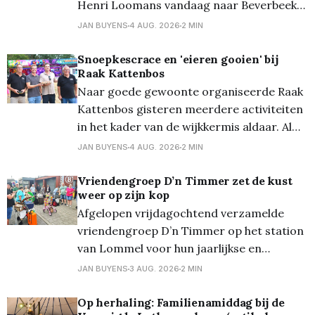
Henri Loomans vandaag naar Beverbeek
in Hamont-Achel bij de bivakplaats van de
JAN BUYENS
4 AUG. 2026
2 MIN
KSA meisjes... Waarom? Wies (Loomans) is
er voor de 13de keer kookmoeder en we
Snoepkescrace en 'eieren gooien' bij
Raak Kattenbos
mogen telkens mee-eten! Samen met de
Naar goede gewoonte organiseerde Raak
65 meisjes
Kattenbos gisteren meerdere activiteiten
in het kader van de wijkkermis aldaar. Al
even traditioneel werd van start gegaan
JAN BUYENS
4 AUG. 2026
2 MIN
met de bekende snoepkesrace, waarbij
eerst de 1 tot 3-jarigen en nadien de 4 tot
​Vriendengroep D’n Timmer zet de kust
weer op zijn kop
6-jaringen zoveel mogelijk snoep moesten
Afgelopen vrijdagochtend verzamelde
verzamelen op een parcours (waar
vriendengroep D’n Timmer op het station
van Lommel voor hun jaarlijkse en
inmiddels traditionele uitstap naar de
JAN BUYENS
3 AUG. 2026
2 MIN
kust. Gewapend met verse
chocoladebroodjes, knapperige croissants
Op herhaling: Familienamiddag bij de