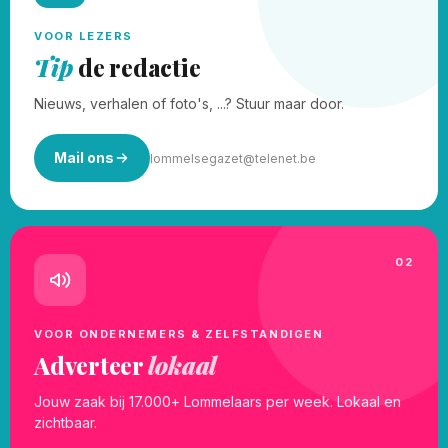
VOOR LEZERS
Tip
de redactie
Nieuws, verhalen of foto's, ...? Stuur maar door.
Mail ons
lommelsegazet@telenet.be
02
VOOR ONDERNEMERS & ZELFSTANDIGEN
Adverteer
lokaal
Jouw zaak bij 17.000+ Lommelaars per week. Lokaal en
zichtbaar.