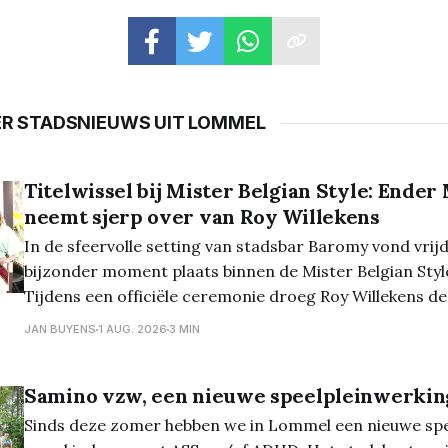
ER STADSNIEUWS UIT LOMMEL
Titelwissel bij Mister Belgian Style: Ender
neemt sjerp over van Roy Willekens
In de sfeervolle setting van stadsbar Baromy vond vri
bijzonder moment plaats binnen de Mister Belgian Styl
Tijdens een officiële ceremonie droeg Roy Willekens de 
Belgian Style 2026 over aan Ender Michael, die eerder 
JAN BUYENS
1 AUG. 2026
3 MIN
up uit de verkiezing kwam. De titeloverdracht kwam
Samino vzw, een nieuwe speelpleinwerkin
Sinds deze zomer hebben we in Lommel een nieuwe spe