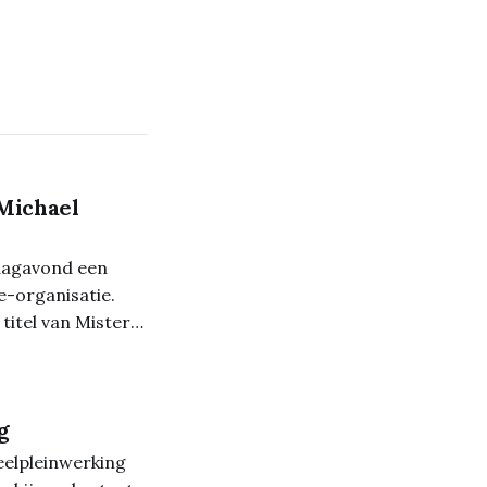
 Michael
jdagavond een
e-organisatie.
titel van Mister
als eerste runner-
g
elpleinwerking