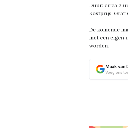
Duur: circa 2 u
Kostprijs: Grati
De komende maa
met een eigen u
worden.
Maak van 
Voeg ons toe