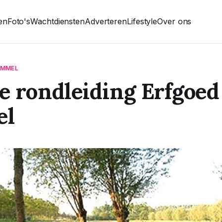
ten
Foto's
Wachtdiensten
Adverteren
Lifestyle
Over ons
OMMEL
 rondleiding Erfgoed
el