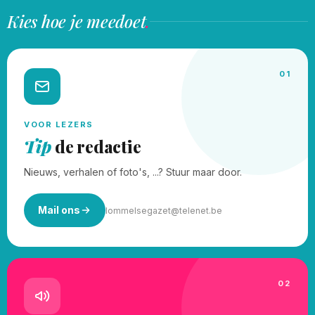
Kies hoe je meedoet
.
01
VOOR LEZERS
Tip
de redactie
Nieuws, verhalen of foto's, ...? Stuur maar door.
Mail ons
lommelsegazet@telenet.be
02