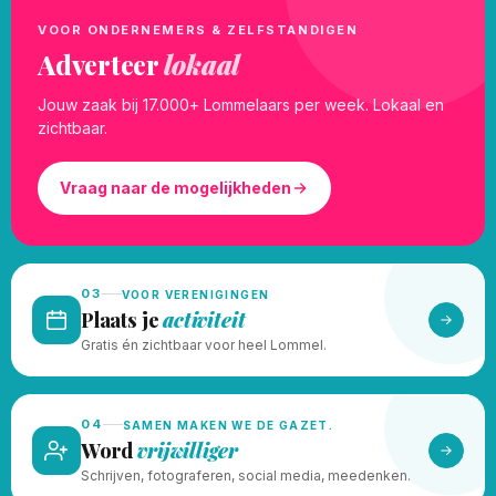
VOOR ONDERNEMERS & ZELFSTANDIGEN
Adverteer
lokaal
Jouw zaak bij 17.000+ Lommelaars per week. Lokaal en
zichtbaar.
Vraag naar de mogelijkheden
03
VOOR VERENIGINGEN
Plaats je
activiteit
Gratis én zichtbaar voor heel Lommel.
04
SAMEN MAKEN WE DE GAZET.
Word
vrijwilliger
Schrijven, fotograferen, social media, meedenken.