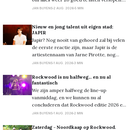
En dat op een perfecte locatie hiervoor,
JAN BUYENS
2 AUG. 2026
5 MIN
een locatie die dan ook nog eens netjes
was ingericht... En dan hebben we het nog
Nieuw en jong talent uit eigen stad:
niet over de bands gehad... Gisteren
JAPIR
brachten we
Japir? Nog nooit van gehoord zal bij velen
de eerste reactie zijn, maar Japir is de
artiestennaam van Jarne Pirotte, nog
maar 22, maar ondertussen stevig bezig
JAN BUYENS
1 AUG. 2026
3 MIN
om zijn plaats te vinden in de
muziekwereld... iets wat voor beginnende
Rockwood is nu halfweg... en nu al
fantastisch
artiesten vandaag een grote uitdaging is.
We zijn amper halfweg de line-up
Er komt dagelijks enorm veel
vanmiddag, en we kunnen nu al
concluderen dat Rockwood editie 2026 er
eentje is om in te lijsten... Afgetrapt werd
JAN BUYENS
1 AUG. 2026
2 MIN
er door de post-punkers van Jonhnny Van
Riems die al direct voor de nodige decibels
Zaterdag - Noordkaap op Rockwood.