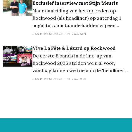
Exclusief interview met Stijn Meuris
en pure rock en punk zorgden op
Naar aanleiding van het optreden op
Rockwood (als headliner) op zaterdag 1
augustus aanstaande hadden wij een
exclusief interview met de frontman van
JAN BUYENS
28 JUL. 2026
6 MIN
Noordkaap... Onze reporter Jaak
Vandendries werd bij Stijn thuis
Vive La Fête & Lézard op Rockwood
opgewacht... Donderdag 16 juli 2026 was
De eerste 8 bands in de line-up van
het zover: de dag van de afspraak met
Rockwood 2026 stelden we u al voor,
Stijn Meuris... Om 10.
vandaag komen we toe aan de 'headliners'.
Te beginnen met Vive La Fête en Lézard.
JAN BUYENS
22 JUL. 2026
2 MIN
Later deze week brengen we dan de 'top
of the bill' Noordkaap, en dit met