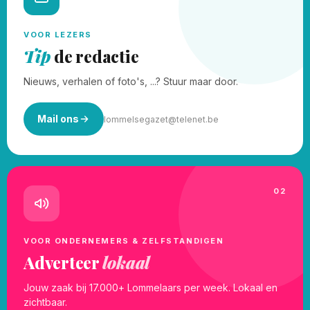
VOOR LEZERS
Tip
de redactie
Nieuws, verhalen of foto's, ...? Stuur maar door.
Mail ons
lommelsegazet@telenet.be
02
VOOR ONDERNEMERS & ZELFSTANDIGEN
Adverteer
lokaal
Jouw zaak bij 17.000+ Lommelaars per week. Lokaal en
zichtbaar.