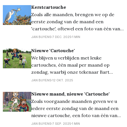
gegaan en er 'zijn ding' heeft van
Kerstcartouche
gemaakt! Deze maand is het een
Zoals alle maanden, brengen we op de
eerste zondag van de maand een
'cartouche', oftewel een foto van één van
onze fotografen bewerkt door tekenaar
JAN BUYENS
7 DEC. 2025
1 MIN
Bart Proost. Zo ook deze maand, en
(uiteraard) zit die in de kerstsfeer... Bart
Nieuwe 'Cartouche'
bewerkte een originele foto van Sabine
We blijven u verblijden met leuke
Driedonkx, met een
cartouches, één maal per maand op
zondag, waarbij onze tekenaar Bart
Proost een foto van één van onze
JAN BUYENS
12 OKT. 2025
fotografen 'onder handen' neemt. Deze
keer haalde Bart zijn inspiratie bij een foto
Nieuwe maand, nieuwe 'Cartouche'
van Jaak Vandendries en wie weet wel de
Zoals voorgaande maanden geven we u
reactie van Trump
iedere eerste zondag van de maand een
nieuwe cartouche, een foto van één van
onze fotografen, bewerkt door
JAN BUYENS
7 SEP. 2025
1 MIN