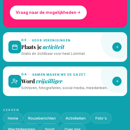
Vraag naar de mogelijkheden
03
VOOR VERENIGINGEN
Plaats je
activiteit
Gratis én zichtbaar voor heel Lommel.
04
SAMEN MAKEN WE DE GAZET.
Word
vrijwilliger
Schrijven, fotograferen, social media, meedenken.
VERKEN
Home
Rouwberichten
Activiteiten
Foto's
Wachtdiensten
Sport
Over ons