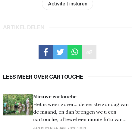
Activiteit insturen
ARTIKEL DELEN
LEES MEER OVER CARTOUCHE
Nieuwe cartouche
Het is weer zover... de eerste zondag van
de maand, en dan brengen we u een
cartouche, oftewel een mooie foto van
één van onze fotografen, waarmee
JAN BUYENS
4 JAN. 2026
1 MIN
tekenaar Bart Proost dan aan de slag is