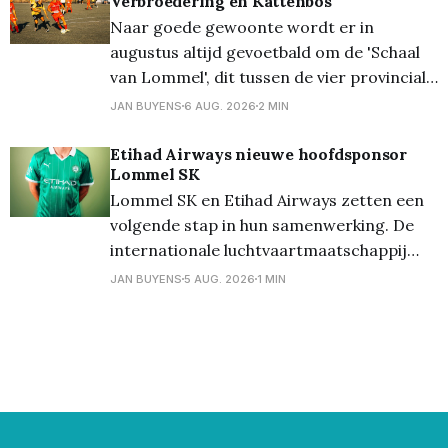
Verbroedering en Kattenbos
Laat daar geen twijfel over bestaan. Maar
Naar goede gewoonte wordt er in
in HBvL bekijkt
augustus altijd gevoetbald om de 'Schaal
van Lommel', dit tussen de vier provinciale
Lommelse clubs. Vanavond stonden op het
JAN BUYENS
6 AUG. 2026
2 MIN
terrein van Lutlommel VV de halve finales
op het programma. En daarbij kwam
Etihad Airways nieuwe hoofdsponsor
Lommel SK
Verbroedering uit tegen Grenstrappers
Lommel SK en Etihad Airways zetten een
Kolonie, en werd het 1-1,
volgende stap in hun samenwerking. De
internationale luchtvaartmaatschappij
wordt vanaf het seizoen 2026/27 de
JAN BUYENS
5 AUG. 2026
1 MIN
nieuwe hoofdsponsor van de club en zal
als Front of Shirt Partner prijken op het
wedstrijdshirt van de eerste ploeg. De
stap naar hoofdsponsor benadrukt het
wederzijdse vertrouwen