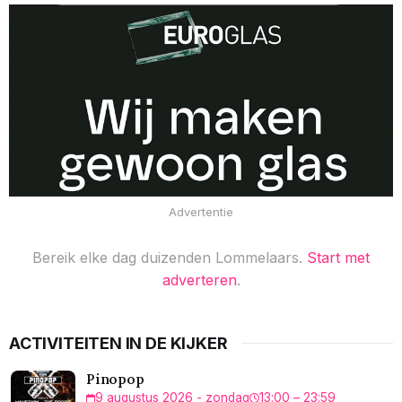
Advertentie
Bereik elke dag duizenden Lommelaars.
Start met
adverteren
.
ACTIVITEITEN IN DE KIJKER
Pinopop
9 augustus 2026 - zondag
13:00 – 23:59