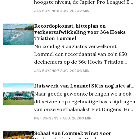
hoogste niveau, de Jupiler Pro League! En
ze deden dat voortreffelijk want ze
JAN BUYENS
8 AUG. 2026
2 MIN
speelden gelijk, 1-1. Lommel kwam
zelfverzekerd op het veld en had de eerste
Recordopkomst, hitteplan en
verkeersafwikkeling voor 36e Hoeks
10 minuten het balbezit. Echte kansjes
Triatlon Lommel
kwamen
Nu zondag 9 augustus verwelkomt
Lommel een recordaantal van zo'n 850
deelnemers op de 36e Hoeks Triatlon.
Door de voorspelde tropische
JAN BUYENS
7 AUG. 2026
3 MIN
temperaturen neemt de organisatie extra
maatregelen om de wedstrijden veilig te
Huiswerk van Lommel SK is nog niet af...
laten verlopen. De kwart-, sprint- en
Naar goede gewoonte brengen we u ook
triotriatlon zijn volledig volzet en ook de
dit seizoen op regelmatige basis bijdragen
vernieuwde Just 4
van onze voetbalanalist Piet Dingens. Hij
fileerde voor ons de ploeg die het moet
PIET DINGENS
7 AUG. 2026
3 MIN
gaan waarmaken in de Jupiler Pro
League... Lee Johnson is een toffe pee.
Schaal van Lommel: winst voor