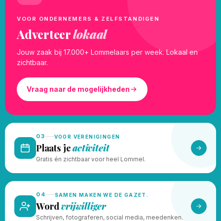
VOOR ONDERNEMERS & ZELFSTANDIGEN
Adverteer
lokaal
Jouw zaak bij 17.000+ Lommelaars per week. Lokaal en
zichtbaar.
Vraag naar de mogelijkheden
03
VOOR VERENIGINGEN
Plaats je
activiteit
Gratis én zichtbaar voor heel Lommel.
04
SAMEN MAKEN WE DE GAZET.
Word
vrijwilliger
Schrijven, fotograferen, social media, meedenken.