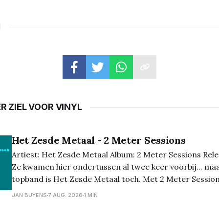
N
R ZIEL VOOR VINYL
Het Zesde Metaal - 2 Meter Sessions
Artiest: Het Zesde Metaal Album: 2 Meter Sessions Rel
Ze kwamen hier ondertussen al twee keer voorbij... ma
topband is Het Zesde Metaal toch. Met 2 Meter Session
nummers in hun puurste vorm, en dat past perfect bij 
JAN BUYENS
7 AUG. 2026
1 MIN
muziek. Geen