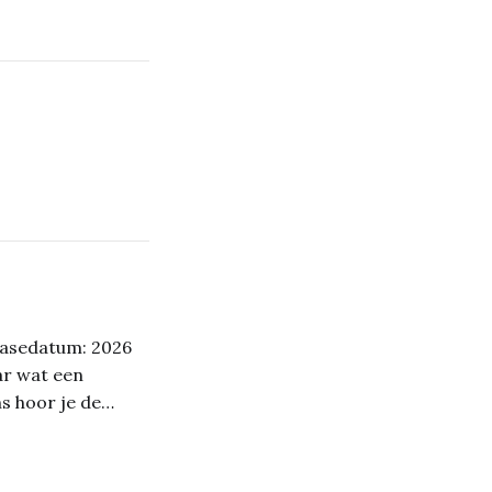
easedatum: 2026
ar wat een
s hoor je de
de kracht van hun