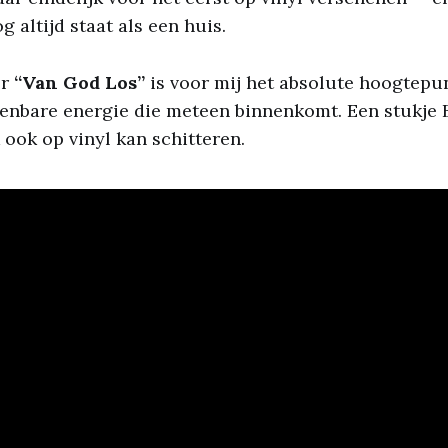
g altijd staat als een huis.
er
“Van God Los”
is voor mij het absolute hoogtepun
enbare energie die meteen binnenkomt. Een stukje 
 ook op vinyl kan schitteren.