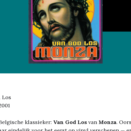
 Los
2001
Belgische klassieker:
Van God Los
van
Monza
. Oor
aar eindelijk voor het eerst op vinyl verschenen — en