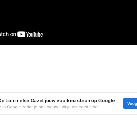
De Lommelse Gazet jouw voorkeursbron op Google
Voeg
 in Google zodat je ons nieuws altijd als eerste ziet.