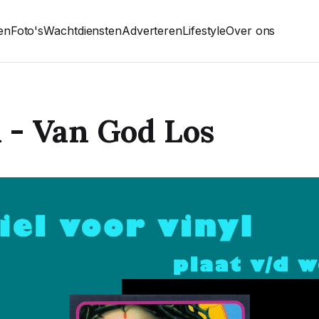
ten
Foto's
Wachtdiensten
Adverteren
Lifestyle
Over ons
 - Van God Los