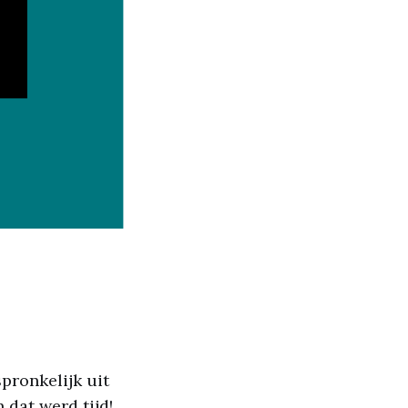
spronkelijk uit
 dat werd tijd!