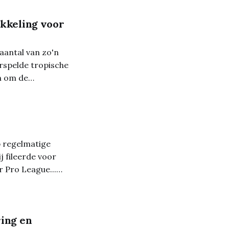
kkeling voor
antal van zo'n
rspelde tropische
n om de
en triotriatlon
 regelmatige
j fileerde voor
r Pro League...
er bestaan. Maar
ing en