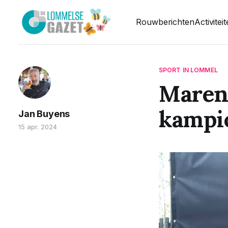
Rouwberichten
Activitei
SPORT IN LOMMEL
Maren
kampi
Jan Buyens
15 apr. 2024