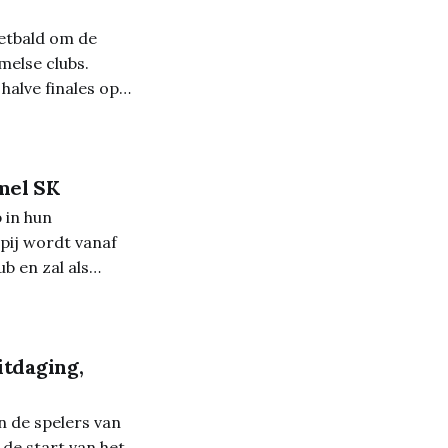
etbald om de
melse clubs.
alve finales op
gen
mel SK
 in hun
pij wordt vanaf
b en zal als
n de eerste ploeg.
e vertrouwen
itdaging,
n de spelers van
de start van het