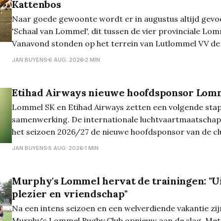
Kattenbos
Naar goede gewoonte wordt er in augustus altijd gevo
'Schaal van Lommel', dit tussen de vier provinciale Lom
Vanavond stonden op het terrein van Lutlommel VV de h
het programma. En daarbij kwam Verbroedering uit te
JAN BUYENS
6 AUG. 2026
2 MIN
Grenstrappers Kolonie, en werd het 1-1,
Etihad Airways nieuwe hoofdsponsor Lom
Lommel SK en Etihad Airways zetten een volgende stap
samenwerking. De internationale luchtvaartmaatschap
het seizoen 2026/27 de nieuwe hoofdsponsor van de clu
Front of Shirt Partner prijken op het wedstrijdshirt va
JAN BUYENS
5 AUG. 2026
1 MIN
De stap naar hoofdsponsor benadrukt het wederzijds
Murphy's Lommel hervat de trainingen: "U
plezier en vriendschap"
Na een intens seizoen en een welverdiende vakantie zij
Murphy's Lommel Rugby Club opnieuw aan de slag. Met 