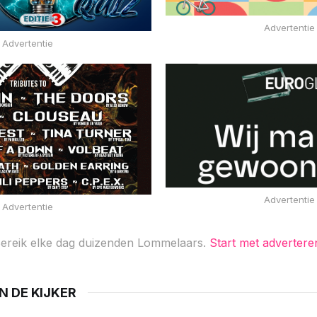
Advertentie
Advertentie
Advertentie
Advertentie
ereik elke dag duizenden Lommelaars.
Start met advertere
IN DE KIJKER