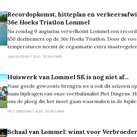
Recordopkomst, hitteplan en verkeersafwi
36e Hoeks Triatlon Lommel
Nu zondag 9 augustus verwelkomt Lommel een recorda
850 deelnemers op de 36e Hoeks Triatlon. Door de voo
temperaturen neemt de organisatie extra maatregele
wedstrijden veilig te laten verlopen. De kwart-, sprint- 
JAN BUYENS
7 AUG. 2026
3 MIN
zijn volledig volzet en ook de vernieuwde Just 4
Huiswerk van Lommel SK is nog niet af...
Naar goede gewoonte brengen we u ook dit seizoen op
basis bijdragen van onze voetbalanalist Piet Dingens. Hi
ons de ploeg die het moet gaan waarmaken in de Jupile
Lee Johnson is een toffe pee. Laat daar geen twijfel ov
PIET DINGENS
7 AUG. 2026
3 MIN
in HBvL bekijkt
Schaal van Lommel: winst voor Verbroeder