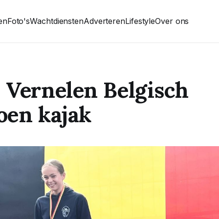
ten
Foto's
Wachtdiensten
Adverteren
Lifestyle
Over ons
 Vernelen Belgisch
oen kajak