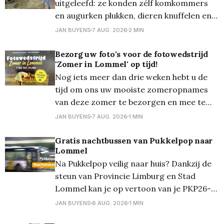
uitgeleefd: ze konden zélf komkommers
en augurken plukken, dieren knuffelen en
eten geven (waaronder schaapjes en de
JAN BUYENS
7 AUG. 2026
2 MIN
vele konijnen) en zelfs eten geven aan de
varkens en de koeien. Ze schrokken wel
Bezorg uw foto's voor de fotowedstrijd
'Zomer in Lommel' op tijd!
dat de koeien zo een lange tong hadden...
Nog iets meer dan drie weken hebt u de
Overal waren alleen maar
tijd om ons uw mooiste zomeropnames
van deze zomer te bezorgen en mee te
dingen naar een mooie prijs... Zondag 30
JAN BUYENS
7 AUG. 2026
1 MIN
augustus om 24.00 uur is de
onherroepelijke deadline! En die foto's die
Gratis nachtbussen van Pukkelpop naar
Lommel
mogen zowat 'alles'
Na Pukkelpop veilig naar huis? Dankzij de
steun van Provincie Limburg en Stad
Lommel kan je op vertoon van je PKP26-
polsbandje gratis gebruik maken van de
JAN BUYENS
6 AUG. 2026
1 MIN
nachtbussen van De Lijn. Deze bussen