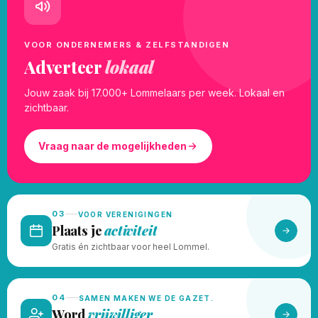
VOOR ONDERNEMERS & ZELFSTANDIGEN
Adverteer
lokaal
Jouw zaak bij 17.000+ Lommelaars per week. Lokaal en
zichtbaar.
Vraag naar de mogelijkheden
03
VOOR VERENIGINGEN
Plaats je
activiteit
Gratis én zichtbaar voor heel Lommel.
04
SAMEN MAKEN WE DE GAZET.
Word
vrijwilliger