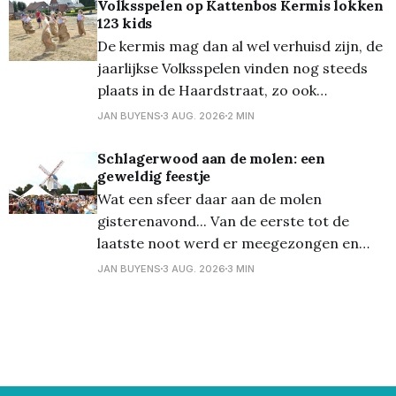
vertrekken aan een speciale halte bij het
Volksspelen op Kattenbos Kermis lokken
123 kids
festivalterrein in Kiewit na afloop van de
De kermis mag dan al wel verhuisd zijn, de
festivaldag: Nacht van
jaarlijkse Volksspelen vinden nog steeds
plaats in de Haardstraat, zo ook
vanmiddag. Onder een loden zon kwamen
JAN BUYENS
3 AUG. 2026
2 MIN
er toch heel wat kinderen (en ouders...)
opdagen voor deze jaarlijkse leuke
Schlagerwood aan de molen: een
geweldig feestje
traditie. Van zaklopen tot paalklimmen en
Wat een sfeer daar aan de molen
véél meer, de pret kon niet
gisterenavond... Van de eerste tot de
laatste noot werd er meegezongen en
gedanst, een zeer enthousiast publiek dus,
JAN BUYENS
3 AUG. 2026
3 MIN
voor deze eerste editie van
'Schlagerwood', de opvolger van
'Schlagerbos'. Lommels typetje Rudi Rosso
was stipt op tijd om de aftrap