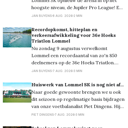
Lommel SK opnieuw de arena in op het
hoogste niveau, de Jupiler Pro League! En
ze deden dat voortreffelijk want ze
JAN BUYENS
8 AUG. 2026
2 MIN
speelden gelijk, 1-1. Lommel kwam
zelfverzekerd op het veld en had de eerste
Recordopkomst, hitteplan en
verkeersafwikkeling voor 36e Hoeks
10 minuten het balbezit. Echte kansjes
Triatlon Lommel
kwamen
Nu zondag 9 augustus verwelkomt
Lommel een recordaantal van zo'n 850
deelnemers op de 36e Hoeks Triatlon.
Door de voorspelde tropische
JAN BUYENS
7 AUG. 2026
3 MIN
temperaturen neemt de organisatie extra
maatregelen om de wedstrijden veilig te
Huiswerk van Lommel SK is nog niet af...
laten verlopen. De kwart-, sprint- en
Naar goede gewoonte brengen we u ook
triotriatlon zijn volledig volzet en ook de
dit seizoen op regelmatige basis bijdragen
vernieuwde Just 4
van onze voetbalanalist Piet Dingens. Hij
fileerde voor ons de ploeg die het moet
PIET DINGENS
7 AUG. 2026
3 MIN
gaan waarmaken in de Jupiler Pro
League... Lee Johnson is een toffe pee.