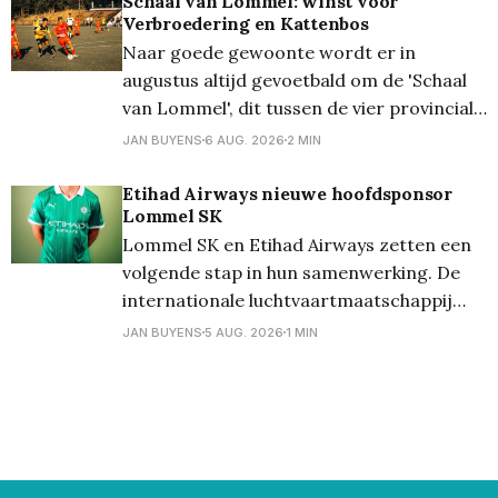
Schaal van Lommel: winst voor
Verbroedering en Kattenbos
Laat daar geen twijfel over bestaan. Maar
Naar goede gewoonte wordt er in
in HBvL bekijkt
augustus altijd gevoetbald om de 'Schaal
van Lommel', dit tussen de vier provinciale
Lommelse clubs. Vanavond stonden op het
JAN BUYENS
6 AUG. 2026
2 MIN
terrein van Lutlommel VV de halve finales
op het programma. En daarbij kwam
Etihad Airways nieuwe hoofdsponsor
Lommel SK
Verbroedering uit tegen Grenstrappers
Lommel SK en Etihad Airways zetten een
Kolonie, en werd het 1-1,
volgende stap in hun samenwerking. De
internationale luchtvaartmaatschappij
wordt vanaf het seizoen 2026/27 de
JAN BUYENS
5 AUG. 2026
1 MIN
nieuwe hoofdsponsor van de club en zal
als Front of Shirt Partner prijken op het
wedstrijdshirt van de eerste ploeg. De
stap naar hoofdsponsor benadrukt het
wederzijdse vertrouwen