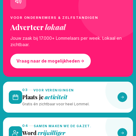
VOOR ONDERNEMERS & ZELFSTANDIGEN
Adverteer
lokaal
Jouw zaak bij 17.000+ Lommelaars per week. Lokaal en
zichtbaar.
Vraag naar de mogelijkheden
03
VOOR VERENIGINGEN
Plaats je
activiteit
Gratis én zichtbaar voor heel Lommel.
04
SAMEN MAKEN WE DE GAZET.
Word
vrijwilliger