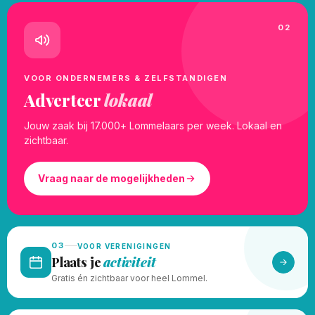
02
VOOR ONDERNEMERS & ZELFSTANDIGEN
Adverteer
lokaal
Jouw zaak bij 17.000+ Lommelaars per week. Lokaal en
zichtbaar.
Vraag naar de mogelijkheden
03
VOOR VERENIGINGEN
Plaats je
activiteit
Gratis én zichtbaar voor heel Lommel.