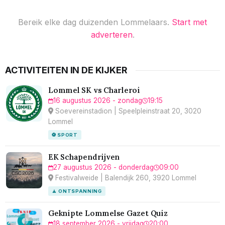
Bereik elke dag duizenden Lommelaars.
Start met
adverteren
.
ACTIVITEITEN IN DE KIJKER
Lommel SK vs Charleroi
16 augustus 2026 - zondag
19:15
Soevereinstadion | Speelpleinstraat 20, 3020
Lommel
⚽ SPORT
EK Schapendrijven
27 augustus 2026 - donderdag
09:00
Festivalweide | Balendijk 260, 3920 Lommel
🧘 ONTSPANNING
Geknipte Lommelse Gazet Quiz
18 september 2026 - vrijdag
20:00