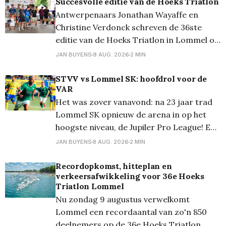
Succesvolle editie van de Hoeks Triatlon
Antwerpenaars Jonathan Wayaffe en
Christine Verdonck schreven de 36ste
editie van de Hoeks Triatlon in Lommel op
hun naam. De eerste Lommelaar werd
JAN BUYENS
9 AUG. 2026
2 MIN
Niels Vanhove op de vijfde plaats. De
sprinttriatlon werd gewonnen door
STVV vs Lommel SK: hoofdrol voor de
VAR
Wouter Vander Mast bij de heren, en door
Het was zover vanavond: na 23 jaar trad
Ine Wittevrongel bij de dames. Het werd
Lommel SK opnieuw de arena in op het
alweer
hoogste niveau, de Jupiler Pro League! En
ze deden dat voortreffelijk want ze
JAN BUYENS
8 AUG. 2026
2 MIN
speelden gelijk, 1-1. Lommel kwam
zelfverzekerd op het veld en had de eerste
Recordopkomst, hitteplan en
verkeersafwikkeling voor 36e Hoeks
10 minuten het balbezit. Echte kansjes
Triatlon Lommel
kwamen
Nu zondag 9 augustus verwelkomt
Lommel een recordaantal van zo'n 850
deelnemers op de 36e Hoeks Triatlon.