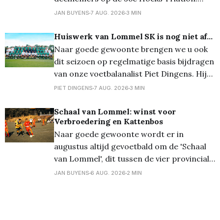
Door de voorspelde tropische
JAN BUYENS
7 AUG. 2026
3 MIN
temperaturen neemt de organisatie extra
maatregelen om de wedstrijden veilig te
Huiswerk van Lommel SK is nog niet af...
laten verlopen. De kwart-, sprint- en
Naar goede gewoonte brengen we u ook
triotriatlon zijn volledig volzet en ook de
dit seizoen op regelmatige basis bijdragen
vernieuwde Just 4
van onze voetbalanalist Piet Dingens. Hij
fileerde voor ons de ploeg die het moet
PIET DINGENS
7 AUG. 2026
3 MIN
gaan waarmaken in de Jupiler Pro
League... Lee Johnson is een toffe pee.
Schaal van Lommel: winst voor
Verbroedering en Kattenbos
Laat daar geen twijfel over bestaan. Maar
Naar goede gewoonte wordt er in
in HBvL bekijkt
augustus altijd gevoetbald om de 'Schaal
van Lommel', dit tussen de vier provinciale
Lommelse clubs. Vanavond stonden op het
JAN BUYENS
6 AUG. 2026
2 MIN
terrein van Lutlommel VV de halve finales
op het programma. En daarbij kwam
Verbroedering uit tegen Grenstrappers