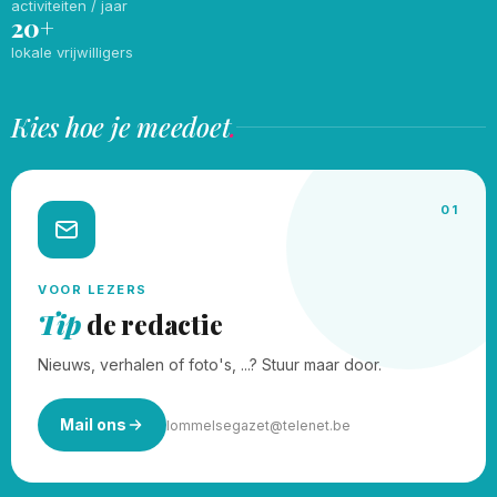
activiteiten / jaar
20+
lokale vrijwilligers
Kies hoe je meedoet
.
01
VOOR LEZERS
Tip
de redactie
Nieuws, verhalen of foto's, ...? Stuur maar door.
Mail ons
lommelsegazet@telenet.be