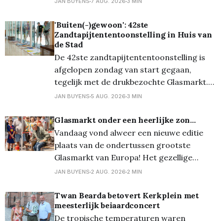
JAN BUYENS
7 AUG. 2026
3 MIN
eerst haar collectie uit 2020, aangevuld
met nieuwe creaties. En nu is ze één van
'Buiten(-)gewoon': 42ste
Zandtapijtententoonstelling in Huis van
de vier belangrijkste kunstenaars op het
de Stad
prestigieuze kunstevent in
De 42ste zandtapijtententoonstelling is
afgelopen zondag van start gegaan,
tegelijk met de drukbezochte Glasmarkt.
Veel nieuwsgierige bezoekers maakten van
JAN BUYENS
5 AUG. 2026
3 MIN
die gelegenheid gebruik om ook een blik te
werpen op de raamexpo van de
Glasmarkt onder een heerlijke zon...
Zandtapijtententoonstelling in het Huis
Vandaag vond alweer een nieuwe editie
van de Stad. Daar kan je tot en met
plaats van de ondertussen grootste
zondag 30 augustus 40
Glasmarkt van Europa! Het gezellige
stadscentrum transformeerde opnieuw in
JAN BUYENS
2 AUG. 2026
2 MIN
een schitterend decor van glas. En dankzij
de zon schitterde al dat glas uiteraard
Twan Bearda betovert Kerkplein met
meesterlijk beiaardconcert
geweldig! Meer dan 90 kramen lieten je
De tropische temperaturen waren
kennismaken met glas in al zijn vormen: