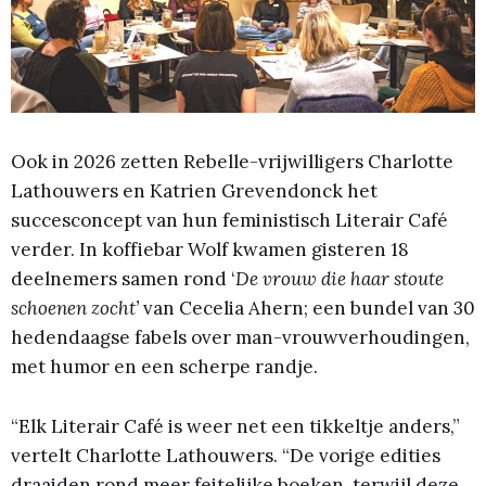
Ook in 2026 zetten Rebelle-vrijwilligers Charlotte
Lathouwers en Katrien Grevendonck het
succesconcept van hun feministisch Literair Café
verder. In koffiebar Wolf kwamen gisteren 18
deelnemers samen rond ‘
De vrouw die haar stoute
schoenen zocht’
van Cecelia Ahern; een bundel van 30
hedendaagse fabels over man-vrouwverhoudingen,
met humor en een scherpe randje.
“Elk Literair Café is weer net een tikkeltje anders,”
vertelt Charlotte Lathouwers. “De vorige edities
draaiden rond meer feitelijke boeken, terwijl deze