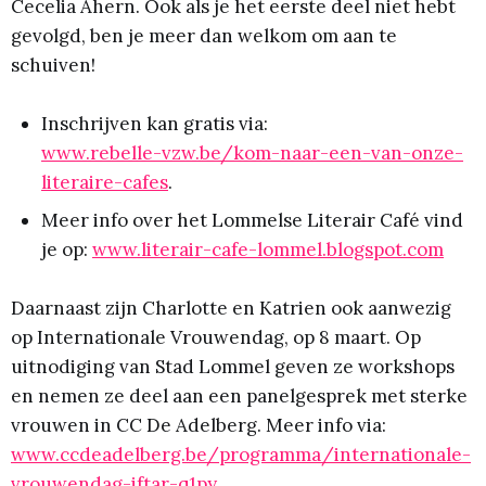
Cecelia Ahern. Ook als je het eerste deel niet hebt
gevolgd, ben je meer dan welkom om aan te
schuiven!
Inschrijven kan gratis via:
www.rebelle-vzw.be/kom-naar-een-van-onze-
literaire-cafes
.
Meer info over het Lommelse Literair Café vind
je op:
www.literair-cafe-lommel.blogspot.com
Daarnaast zijn Charlotte en Katrien ook aanwezig
op Internationale Vrouwendag, op 8 maart. Op
uitnodiging van Stad Lommel geven ze workshops
en nemen ze deel aan een panelgesprek met sterke
vrouwen in CC De Adelberg. Meer info via:
www.ccdeadelberg.be/programma/internationale-
vrouwendag-iftar-q1py