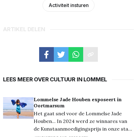
Activiteit insturen
ARTIKEL DELEN
LEES MEER OVER CULTUUR IN LOMMEL
Lommelse Jade Houben exposeert in
Oortmarsum
Het gaat snel voor de Lommelse Jade
Houben... In 2024 werd ze winnares van
de Kunstaanmoedigingsprijs in onze stad,
eind vorig jaar presenteerde ze voor het