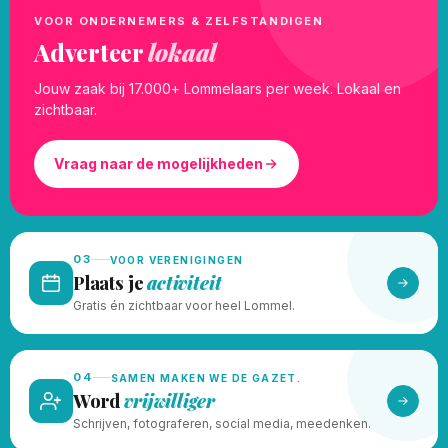
VOOR ONDERNEMERS & ZELFSTANDIGEN
Adverteer
lokaal
Jouw zaak bij 17.000+ Lommelaars per week. Lokaal en
zichtbaar.
Vraag naar de mogelijkheden
03
VOOR VERENIGINGEN
Plaats je
activiteit
Gratis én zichtbaar voor heel Lommel.
04
SAMEN MAKEN WE DE GAZET.
Word
vrijwilliger
Schrijven, fotograferen, social media, meedenken.