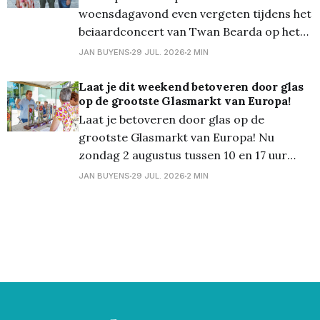
woensdagavond even vergeten tijdens het
van glas-
beiaardconcert van Twan Bearda op het
Kerkplein. De Nederlandse beiaardier
JAN BUYENS
29 JUL. 2026
2 MIN
bracht een gevarieerd en technisch
hoogstaand programma dat de vele
Laat je dit weekend betoveren door glas
op de grootste Glasmarkt van Europa!
mogelijkheden van het Lommelse
Laat je betoveren door glas op de
beiaardinstrument ten volle liet horen.
grootste Glasmarkt van Europa! Nu
Zelfs de warmte in de toren kon de
zondag 2 augustus tussen 10 en 17 uur
muzikale avond niet verstoren.
transformeert het gezellige stadscentrum
JAN BUYENS
29 JUL. 2026
2 MIN
van Lommel opnieuw in een schitterend
decor van glas. Een gratis, uniek
evenement voor glaskunstliefhebbers,
creatievelingen en nieuwsgierige
bezoekers van alle leeftijden. “De
Lommelse Glasmarkt is