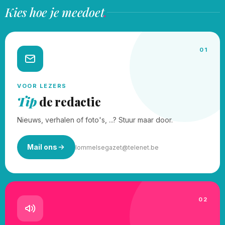
Kies hoe je meedoet
.
01
VOOR LEZERS
Tip
de redactie
Nieuws, verhalen of foto's, ...? Stuur maar door.
Mail ons
lommelsegazet@telenet.be
02