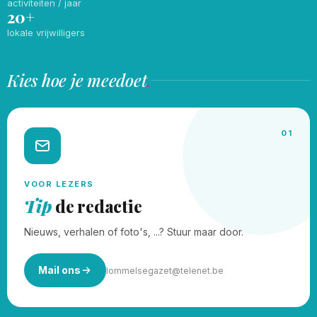
activiteiten / jaar
20+
lokale vrijwilligers
Kies hoe je meedoet
.
01
VOOR LEZERS
Tip
de redactie
Nieuws, verhalen of foto's, ...? Stuur maar door.
Mail ons
lommelsegazet@telenet.be