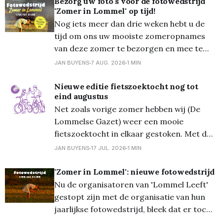
Bezorg uw foto's voor de fotowedstrijd
'Zomer in Lommel' op tijd!
Nog iets meer dan drie weken hebt u de
tijd om ons uw mooiste zomeropnames
van deze zomer te bezorgen en mee te
dingen naar een mooie prijs... Zondag 30
JAN BUYENS
7 AUG. 2026
1 MIN
augustus om 24.00 uur is de
onherroepelijke deadline! En die foto's die
Nieuwe editie fietszoektocht nog tot
eind augustus
mogen zowat 'alles'
Net zoals vorige zomer hebben wij (De
Lommelse Gazet) weer een mooie
fietszoektocht in elkaar gestoken. Met de
fiets langs de mooiste Lommelse plekjes
JAN BUYENS
17 JUL. 2026
1 MIN
en hier en daar een vraag oplossen... Al
heel wat personen deden de tocht en de
'Zomer in Lommel': nieuwe fotowedstrijd
meesten stuurden ook de gevraagde selfie
Nu de organisatoren van 'Lommel Leeft'
in (zoals op de
gestopt zijn met de organisatie van hun
jaarlijkse fotowedstrijd, bleek dat er toch