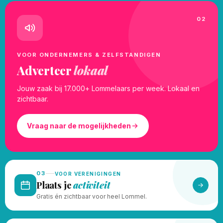
02
VOOR ONDERNEMERS & ZELFSTANDIGEN
Adverteer
lokaal
Jouw zaak bij 17.000+ Lommelaars per week. Lokaal en
zichtbaar.
Vraag naar de mogelijkheden
03
VOOR VERENIGINGEN
Plaats je
activiteit
Gratis én zichtbaar voor heel Lommel.