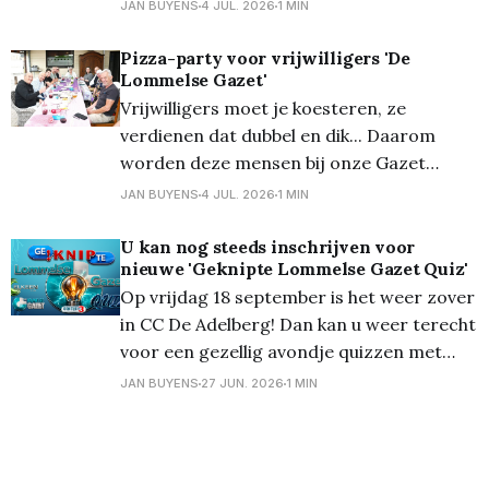
heel wat mensen teleurgesteld waren
JAN BUYENS
4 JUL. 2026
1 MIN
daaromtrent. En dus besloten wij, De
Lommelse Gazet, om vanaf dit jaar een
Pizza-party voor vrijwilligers 'De
Lommelse Gazet'
nieuwe fotowedstrijd zélf te gaan
Vrijwilligers moet je koesteren, ze
organiseren. Vanaf vandaag kan u uw
verdienen dat dubbel en dik... Daarom
worden deze mensen bij onze Gazet
regelmatig 'in de watten gelegd'. En zo
JAN BUYENS
4 JUL. 2026
1 MIN
werden ze gisteren getrakteerd op een
pizza-party. Jammer genoeg kon niet
U kan nog steeds inschrijven voor
nieuwe 'Geknipte Lommelse Gazet Quiz'
iedereen aanwezig zijn (verlof of 'te velde
Op vrijdag 18 september is het weer zover
op Rampage'), maar
in CC De Adelberg! Dan kan u weer terecht
voor een gezellig avondje quizzen met
vragen over muziek, film, actualiteit,
JAN BUYENS
27 JUN. 2026
1 MIN
geschiedenis, sport en veel meer! Al heel
wat ploegen schreven zich in, maar... u
misschien nog niet. U kan nog steeds
inschrijven