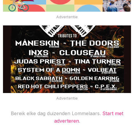
Advertentie
Advertentie
Bereik elke dag duizenden Lommelaars.
Start met
adverteren
.