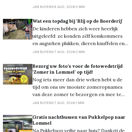
spellen doen zoals eendjes vissen, Dokter
JAN BUYENS
8 AUG. 2026
2 MIN
Bibber, pottengooien, enz… . Met een volle
kaart konden zij uit een zeer rijk
Wat een topdag bij 'Blij op de Boerderij'
assortiment speelgoed kiezen. Voor hen
De kinderen hebben zich weer heerlijk
waren ook al de versnaperingen gratis:
uitgeleefd: ze konden zélf komkommers
van hot-
en augurken plukken, dieren knuffelen en
eten geven (waaronder schaapjes en de
JAN BUYENS
7 AUG. 2026
2 MIN
vele konijnen) en zelfs eten geven aan de
varkens en de koeien. Ze schrokken wel
Bezorg uw foto's voor de fotowedstrijd
'Zomer in Lommel' op tijd!
dat de koeien zo een lange tong hadden...
Nog iets meer dan drie weken hebt u de
Overal waren alleen maar
tijd om ons uw mooiste zomeropnames
van deze zomer te bezorgen en mee te
dingen naar een mooie prijs... Zondag 30
JAN BUYENS
7 AUG. 2026
1 MIN
augustus om 24.00 uur is de
onherroepelijke deadline! En die foto's die
Gratis nachtbussen van Pukkelpop naar
Lommel
mogen zowat 'alles'
Na Pukkelpop veilig naar huis? Dankzij de