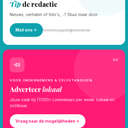
Tip
de redactie
Nieuws, verhalen of foto's, ...? Stuur maar door.
Mail ons
lommelsegazet@telenet.be
02
VOOR ONDERNEMERS & ZELFSTANDIGEN
Adverteer
lokaal
Jouw zaak bij 17.000+ Lommelaars per week. Lokaal en
zichtbaar.
Vraag naar de mogelijkheden