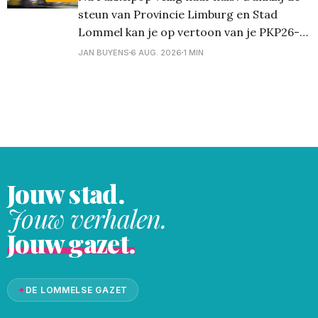
steun van Provincie Limburg en Stad
Lommel kan je op vertoon van je PKP26-
polsbandje gratis gebruik maken van de
JAN BUYENS
6 AUG. 2026
1 MIN
nachtbussen van De Lijn. Deze bussen
vertrekken aan een speciale halte bij het
festivalterrein in Kiewit na afloop van de
festivaldag: Nacht van
Jouw stad.
Jouw verhalen.
Jouw gazet.
✦
DE LOMMELSE GAZET