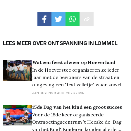
LEES MEER OVER ONTSPANNING IN LOMMEL
Wat een feest alweer op Hoeverland
In de Hoeverstee organiseren ze ieder
jaar met de bewoners van de straat en
omgeving een "festivalletje" waar zowel
jong als oud zich thuis voelen en waar ze
JAN BUYENS
9 AUG. 2026
2 MIN
zelfs de mogelijkheid krijgen om zelf eens
DJ te spelen en hun favoriete liedjes laten
15de Dag van het kind een groot succes
horen. En zoals u alvast
Voor de 15de keer organiseerde
Ontmoetingscentrum ’t Heeske de 'Dag
van het Kind'. Kinderen konden allerlei