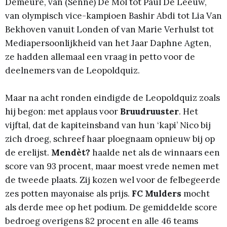
Demeure, van (Senne) De Mol tot Paul De Leeuw,
van olympisch vice-kampioen Bashir Abdi tot Lia Van
Bekhoven vanuit Londen of van Marie Verhulst tot
Mediapersoonlijkheid van het Jaar Daphne Agten,
ze hadden allemaal een vraag in petto voor de
deelnemers van de Leopoldquiz.
Maar na acht ronden eindigde de Leopoldquiz zoals
hij begon: met applaus voor
Bruudruuster
. Het
vijftal, dat de kapiteinsband van hun ‘kapi’ Nico bij
zich droeg, schreef haar ploegnaam opnieuw bij op
de erelijst.
Mendèt?
haalde net als de winnaars een
score van 93 procent, maar moest vrede nemen met
de tweede plaats. Zij kozen wel voor de felbegeerde
zes potten mayonaise als prijs.
FC Mulders
mocht
als derde mee op het podium. De gemiddelde score
bedroeg overigens 82 procent en alle 46 teams