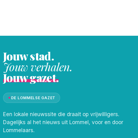
decor van glas. Een gratis, uniek
evenement voor glaskunstliefhebbers,
creatievelingen en nieuwsgierige
bezoekers van alle leeftijden. “De
Lommelse Glasmarkt is
Jouw stad.
Jouw verhalen.
Jouw gazet.
✦
DE LOMMELSE GAZET
Een lokale nieuwssite die draait op vrijwilligers.
Dagelijks al het nieuws uit Lommel, voor en door
Lommelaars.