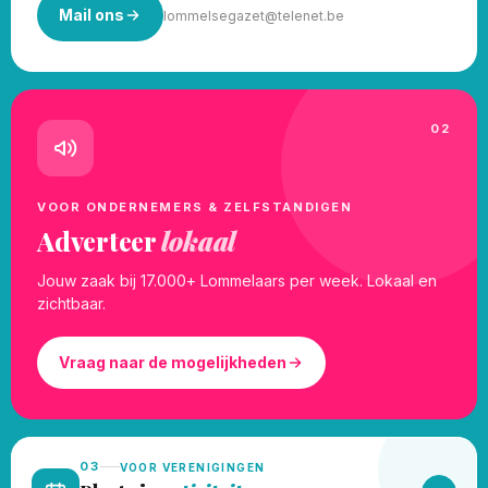
Mail ons
lommelsegazet@telenet.be
02
VOOR ONDERNEMERS & ZELFSTANDIGEN
Adverteer
lokaal
Jouw zaak bij 17.000+ Lommelaars per week. Lokaal en
zichtbaar.
Vraag naar de mogelijkheden
03
VOOR VERENIGINGEN