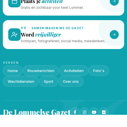
Plaats je
activiteit
Gratis én zichtbaar voor heel Lommel.
04
SAMEN MAKEN WE DE GAZET.
Word
vrijwilliger
Schrijven, fotograferen, social media, meedenken.
VERKEN
Home
Rouwberichten
Activiteiten
Foto's
L
Wachtdiensten
Sport
Over ons
De Lommelse
Gazet
Privacy beleid
Cookieverklaring
© 2026 · Gemaakt met
♥
door
Lukin