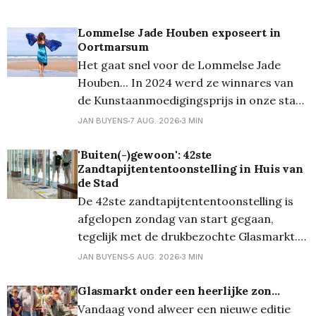
Lommelse Jade Houben exposeert in
Oortmarsum
Het gaat snel voor de Lommelse Jade
Houben... In 2024 werd ze winnares van
de Kunstaanmoedigingsprijs in onze stad,
eind vorig jaar presenteerde ze voor het
JAN BUYENS
7 AUG. 2026
3 MIN
eerst haar collectie uit 2020, aangevuld
met nieuwe creaties. En nu is ze één van
'Buiten(-)gewoon': 42ste
Zandtapijtententoonstelling in Huis van
de vier belangrijkste kunstenaars op het
de Stad
prestigieuze kunstevent in
De 42ste zandtapijtententoonstelling is
afgelopen zondag van start gegaan,
tegelijk met de drukbezochte Glasmarkt.
Veel nieuwsgierige bezoekers maakten van
JAN BUYENS
5 AUG. 2026
3 MIN
die gelegenheid gebruik om ook een blik te
werpen op de raamexpo van de
Glasmarkt onder een heerlijke zon...
Zandtapijtententoonstelling in het Huis
Vandaag vond alweer een nieuwe editie