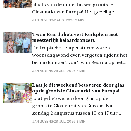
van de Stad. Daar kan je tot en met
plaats van de ondertussen grootste
zondag 30 augustus 40
Glasmarkt van Europa! Het gezellige
stadscentrum transformeerde opnieuw in
JAN BUYENS
2 AUG. 2026
2 MIN
een schitterend decor van glas. En dankzij
de zon schitterde al dat glas uiteraard
Twan Bearda betovert Kerkplein met
meesterlijk beiaardconcert
geweldig! Meer dan 90 kramen lieten je
De tropische temperaturen waren
kennismaken met glas in al zijn vormen:
woensdagavond even vergeten tijdens het
van glas-
beiaardconcert van Twan Bearda op het
Kerkplein. De Nederlandse beiaardier
JAN BUYENS
29 JUL. 2026
2 MIN
bracht een gevarieerd en technisch
hoogstaand programma dat de vele
Laat je dit weekend betoveren door glas
op de grootste Glasmarkt van Europa!
mogelijkheden van het Lommelse
Laat je betoveren door glas op de
beiaardinstrument ten volle liet horen.
grootste Glasmarkt van Europa! Nu
Zelfs de warmte in de toren kon de
zondag 2 augustus tussen 10 en 17 uur
muzikale avond niet verstoren.
transformeert het gezellige stadscentrum
JAN BUYENS
29 JUL. 2026
2 MIN
van Lommel opnieuw in een schitterend