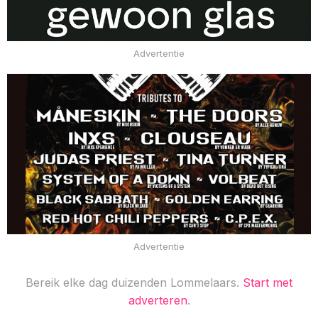
Advertentie
Advertentie
Bereik elke dag duizenden Lommelaars.
Start met
adverteren
.