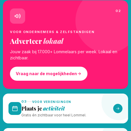
02
VOOR ONDERNEMERS & ZELFSTANDIGEN
Adverteer
lokaal
Jouw zaak bij 17.000+ Lommelaars per week. Lokaal en
zichtbaar.
Vraag naar de mogelijkheden
03
VOOR VERENIGINGEN
Plaats je
activiteit
Gratis én zichtbaar voor heel Lommel.