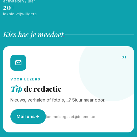
activiteiten / jaar
20+
lokale vrijwilligers
Kies hoe je meedoet
.
01
VOOR LEZERS
Tip
de redactie
Nieuws, verhalen of foto's, ...? Stuur maar door.
Mail ons
lommelsegazet@telenet.be