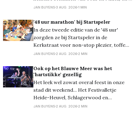
krijgt een topnamiddag! En zo was het
JAN BUYENS
3 AUG. 2026
1 MIN
gisterenmiddag - zondag - aan De Groote
Hoef heerlijk vertoeven... Meer foto's op
'48 uur marathon' bij Startspeler
Flickr
In deze tweede editie van de '48 uur'
zorgden ze bij Startspeler in de
Kerkstraat voor non-stop plezier, toffe
momenten en pure entertainment. Denk
JAN BUYENS
2 AUG. 2026
2 MIN
hierbij aan specifieke toernooien voor
bordspellen of trading card games; een
Ook op het Blauwe Meer was het
'hartstikke' gezellig
potje poker; videogames; painting en veel
Het leek wel zowat overal feest in onze
meer. De mogelijkheden waren talrijk en
stad dit weekend... Het Festivalletje
Heide-Heuvel, Schlagerwood en
Rockwood, en op het Blauwe Meer wilden
JAN BUYENS
2 AUG. 2026
2 MIN
ze niet onderdoen, en daar was er een
groots Terrasfeest! Uiteraard trokken
ook onze fotografen daar naartoe, en zij
kwamen terug met een karrevracht aan