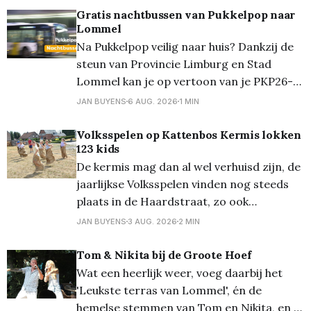
Gratis nachtbussen van Pukkelpop naar
Lommel
Na Pukkelpop veilig naar huis? Dankzij de
steun van Provincie Limburg en Stad
Lommel kan je op vertoon van je PKP26-
polsbandje gratis gebruik maken van de
JAN BUYENS
6 AUG. 2026
1 MIN
nachtbussen van De Lijn. Deze bussen
vertrekken aan een speciale halte bij het
Volksspelen op Kattenbos Kermis lokken
123 kids
festivalterrein in Kiewit na afloop van de
De kermis mag dan al wel verhuisd zijn, de
festivaldag: Nacht van
jaarlijkse Volksspelen vinden nog steeds
plaats in de Haardstraat, zo ook
vanmiddag. Onder een loden zon kwamen
JAN BUYENS
3 AUG. 2026
2 MIN
er toch heel wat kinderen (en ouders...)
opdagen voor deze jaarlijkse leuke
Tom & Nikita bij de Groote Hoef
traditie. Van zaklopen tot paalklimmen en
Wat een heerlijk weer, voeg daarbij het
véél meer, de pret kon niet
'Leukste terras van Lommel', én de
hemelse stemmen van Tom en Nikita, en je