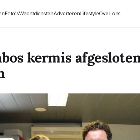
ten
Foto's
Wachtdiensten
Adverteren
Lifestyle
Over ons
bos kermis afgesloten 
n