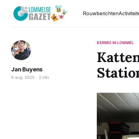
Rouwberichten
Activitei
KERMIS IN LOMMEL
Katten
Statio
Jan Buyens
6 aug. 2025
2 min