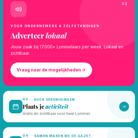
02
VOOR ONDERNEMERS & ZELFSTANDIGEN
Adverteer
lokaal
Jouw zaak bij 17.000+ Lommelaars per week. Lokaal en
zichtbaar.
Vraag naar de mogelijkheden
03
VOOR VERENIGINGEN
Plaats je
activiteit
Gratis én zichtbaar voor heel Lommel.
04
SAMEN MAKEN WE DE GAZET.