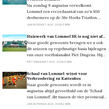
Nu zondag 9 augustus verwelkomt
Lommel een recordaantal van zo'n 850
deelnemers op de 36e Hoeks Triatlon.
Door de voorspelde tropische
JAN BUYENS
7 AUG. 2026
3 MIN
temperaturen neemt de organisatie extra
maatregelen om de wedstrijden veilig te
Huiswerk van Lommel SK is nog niet af...
laten verlopen. De kwart-, sprint- en
Naar goede gewoonte brengen we u ook
triotriatlon zijn volledig volzet en ook de
dit seizoen op regelmatige basis bijdragen
vernieuwde Just 4
van onze voetbalanalist Piet Dingens. Hij
fileerde voor ons de ploeg die het moet
PIET DINGENS
7 AUG. 2026
3 MIN
gaan waarmaken in de Jupiler Pro
League... Lee Johnson is een toffe pee.
Schaal van Lommel: winst voor
Verbroedering en Kattenbos
Laat daar geen twijfel over bestaan. Maar
Naar goede gewoonte wordt er in
in HBvL bekijkt
augustus altijd gevoetbald om de 'Schaal
van Lommel', dit tussen de vier provinciale
Lommelse clubs. Vanavond stonden op het
JAN BUYENS
6 AUG. 2026
2 MIN