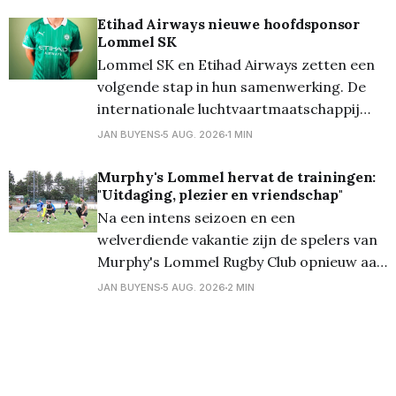
terrein van Lutlommel VV de halve finales
op het programma. En daarbij kwam
Etihad Airways nieuwe hoofdsponsor
Lommel SK
Verbroedering uit tegen Grenstrappers
Lommel SK en Etihad Airways zetten een
Kolonie, en werd het 1-1,
volgende stap in hun samenwerking. De
internationale luchtvaartmaatschappij
wordt vanaf het seizoen 2026/27 de
JAN BUYENS
5 AUG. 2026
1 MIN
nieuwe hoofdsponsor van de club en zal
als Front of Shirt Partner prijken op het
Murphy's Lommel hervat de trainingen:
"Uitdaging, plezier en vriendschap"
wedstrijdshirt van de eerste ploeg. De
Na een intens seizoen en een
stap naar hoofdsponsor benadrukt het
welverdiende vakantie zijn de spelers van
wederzijdse vertrouwen
Murphy's Lommel Rugby Club opnieuw aan
de slag. Met de start van het nieuwe
JAN BUYENS
5 AUG. 2026
2 MIN
seizoen in zicht trapte de club af met een
open training voor de heren, waarbij
zowel ervaren spelers als nieuwsgierige
nieuwkomers welkom