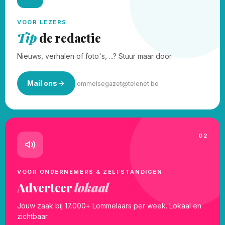
VOOR LEZERS
Tip
de redactie
Nieuws, verhalen of foto's, ...? Stuur maar door.
Mail ons
lommelsegazet@telenet.be
02
VOOR ONDERNEMERS & ZELFSTANDIGEN
Adverteer
lokaal
Jouw zaak bij 17.000+ Lommelaars per week. Lokaal en
zichtbaar.