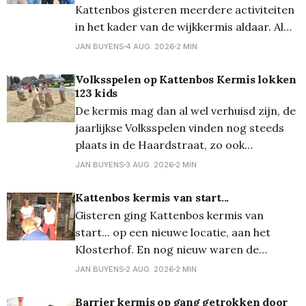
Kattenbos gisteren meerdere activiteiten
in het kader van de wijkkermis aldaar. Al
even traditioneel werd van start gegaan
JAN BUYENS
4 AUG. 2026
2 MIN
met de bekende snoepkesrace, waarbij
eerst de 1 tot 3-jarigen en nadien de 4 tot
Volksspelen op Kattenbos Kermis lokken
123 kids
6-jaringen zoveel mogelijk snoep moesten
De kermis mag dan al wel verhuisd zijn, de
verzamelen op een parcours (waar
jaarlijkse Volksspelen vinden nog steeds
plaats in de Haardstraat, zo ook
vanmiddag. Onder een loden zon kwamen
JAN BUYENS
3 AUG. 2026
2 MIN
er toch heel wat kinderen (en ouders...)
opdagen voor deze jaarlijkse leuke
Kattenbos kermis van start...
traditie. Van zaklopen tot paalklimmen en
Gisteren ging Kattenbos kermis van
véél meer, de pret kon niet
start... op een nieuwe locatie, aan het
Klosterhof. En nog nieuw waren de
botsauto's, tot groot plezier van velen.
JAN BUYENS
2 AUG. 2026
2 MIN
Vanaf 20 uur kon je ook in het pop-up café
op de weide van Vic's Halloween terecht
Barrier kermis op gang getrokken door