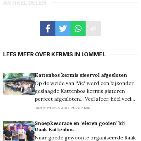
ARTIKEL DELEN
LEES MEER OVER KERMIS IN LOMMEL
Kattenbos kermis sfeervol afgesloten
Op de weide van 'Vic' werd een bijzonder
geslaagde Kattenbos kermis gisteren
perfect afgesloten... Veel sfeer, héél veel
volk en heerlijke meezing-muziek... Wat wil
JAN BUYENS
5 AUG. 2026
2 MIN
je nog meer? Voor die muziek zorgden
eerst onze Lommelse band D'Ouwe
Snoepkescrace en 'eieren gooien' bij
Raak Kattenbos
Taaien met een mix van 'vanalles en nog
Naar goede gewoonte organiseerde Raak