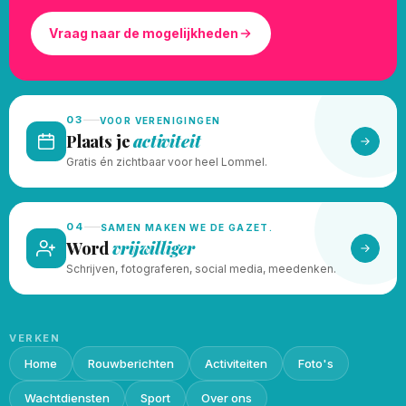
Vraag naar de mogelijkheden
03
VOOR VERENIGINGEN
Plaats je
activiteit
Gratis én zichtbaar voor heel Lommel.
04
SAMEN MAKEN WE DE GAZET.
Word
vrijwilliger
Schrijven, fotograferen, social media, meedenken.
VERKEN
Home
Rouwberichten
Activiteiten
Foto's
Wachtdiensten
Sport
Over ons