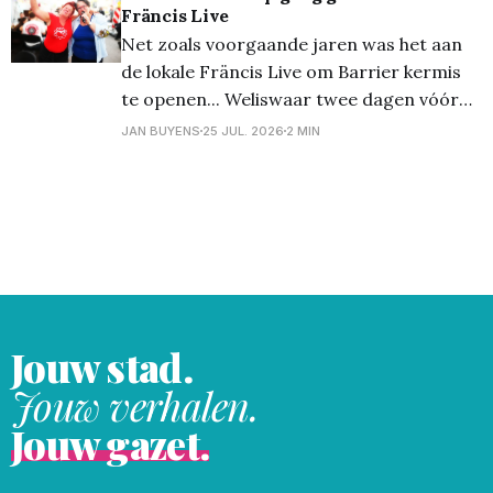
Fräncis Live
voor een heerlijke frisse
Net zoals voorgaande jaren was het aan
de lokale Fräncis Live om Barrier kermis
te openen... Weliswaar twee dagen vóór
de 'officiële' start op zondag, maar daar
JAN BUYENS
25 JUL. 2026
2 MIN
malen ze op de Barrier niet om,
integendeel! En Fräncis... die deed dat
weer méér dan voortreffelijk met een
breed gamma
Jouw stad.
Jouw verhalen.
Jouw gazet.