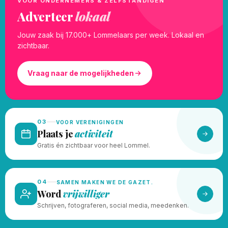
VOOR ONDERNEMERS & ZELFSTANDIGEN
Adverteer
lokaal
Jouw zaak bij 17.000+ Lommelaars per week. Lokaal en
zichtbaar.
Vraag naar de mogelijkheden
03
VOOR VERENIGINGEN
Plaats je
activiteit
Gratis én zichtbaar voor heel Lommel.
04
SAMEN MAKEN WE DE GAZET.
Word
vrijwilliger
Schrijven, fotograferen, social media, meedenken.