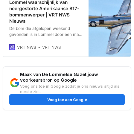
Lommel waarschijnlijk van
neergestorte Amerikaanse B17-
bommenwerper | VRT NWS
Nieuws
De bom die afgelopen weekend
gevonden is in Lommel door een man
met een metaaldetector, is
waarschijnlijk afkomstig van een
VRT NWS
VRT NWS
Amerikaanse bommenwerper B17 die
op weg was naar Duitsland. Het
toestel kreeg motorproblemen na een
aanval door enkele Duitse
Maak van De Lommelse Gazet jouw
jachtvliegtuigen.
voorkeursbron op Google
Voeg ons toe in Google zodat je ons nieuws altijd als
eerste ziet.
Voeg toe aan Google