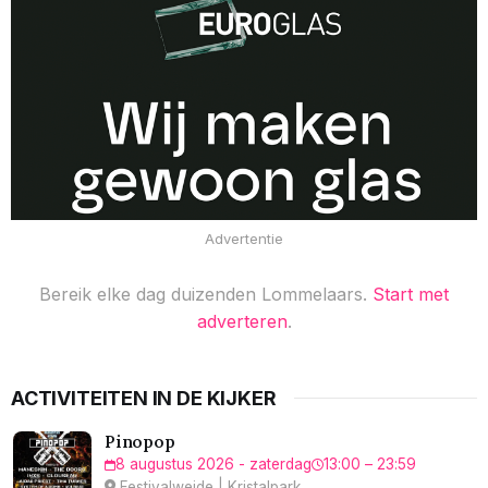
Advertentie
Bereik elke dag duizenden Lommelaars.
Start met
adverteren
.
ACTIVITEITEN IN DE KIJKER
Pinopop
8 augustus 2026 - zaterdag
13:00 – 23:59
Festivalweide | Kristalpark