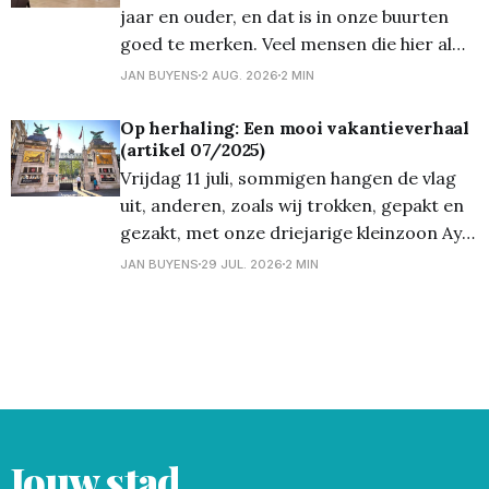
jaar en ouder, en dat is in onze buurten
goed te merken. Veel mensen die hier al
decennia wonen, willen dat ook graag
JAN BUYENS
2 AUG. 2026
2 MIN
blijven doen, dicht bij de kerk, de bakker en
de buren die ze al jaren kennen. Toch
Op herhaling: Een mooi vakantieverhaal
(artikel 07/2025)
verandert er met
Vrijdag 11 juli, sommigen hangen de vlag
uit, anderen, zoals wij trokken, gepakt en
gezakt, met onze driejarige kleinzoon Aye
naar de Antwerpse Zoo. Loopfietsje bij de
JAN BUYENS
29 JUL. 2026
2 MIN
hand, lekker koele drank, 'n gezonde
picknick ... en weg waren we. De trein
vertrok stipt op tijd en kwam ook op het
Jouw stad.