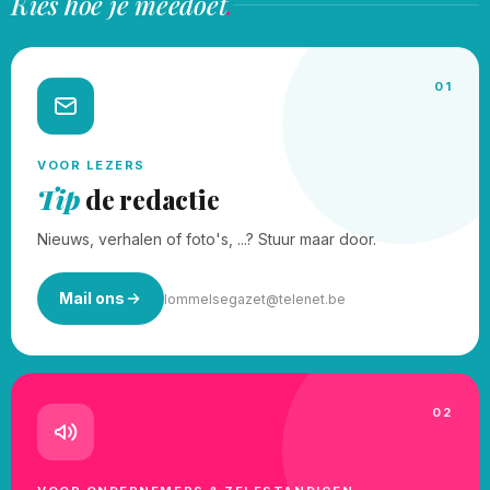
Kies hoe je meedoet
.
01
VOOR LEZERS
Tip
de redactie
Nieuws, verhalen of foto's, ...? Stuur maar door.
Mail ons
lommelsegazet@telenet.be
02