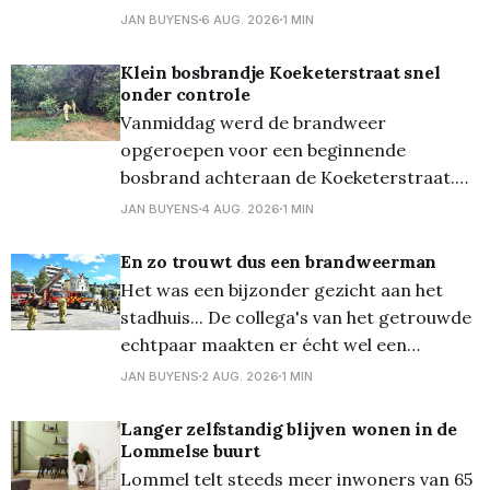
vierkante meter in brand. De brandweer
JAN BUYENS
6 AUG. 2026
1 MIN
was het vuur snel meester, de oorzaak is
voorlopig nog niet bekend... En de dag
Klein bosbrandje Koeketerstraat snel
onder controle
ervoor, dinsdagavond, ontstond er een
Vanmiddag werd de brandweer
natuurbrand aan
opgeroepen voor een beginnende
bosbrand achteraan de Koeketerstraat.
De brandweer was zeer snel ter plaatse
JAN BUYENS
4 AUG. 2026
1 MIN
en kon het vuur ook erg snel onder
controle krijgen!
En zo trouwt dus een brandweerman
Het was een bijzonder gezicht aan het
stadhuis... De collega's van het getrouwde
echtpaar maakten er écht wel een
bijzonder moment van, getuige de foto's...
JAN BUYENS
2 AUG. 2026
1 MIN
En zo gingen ze al erg vroeg op de dag
'van de grond'...
Langer zelfstandig blijven wonen in de
Lommelse buurt
Lommel telt steeds meer inwoners van 65