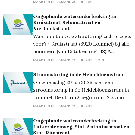
omstreeks 20.00 uur. * Getroffen straat:
MAARTEN HUIJSMANS
30 JUL. 2026
Siberië * Aantal getroffen klanten: 21 tot
100 * Gepland: Nee * Bewoners verwittigd:
Ongeplande wateronderbreking in
Kruisstraat, Schansstraat en
Nee * Status: Opgelost sinds 20.00 uur
Vierhoekstraat
Het gaat om een
Waar doet deze waterstoring zich precies
voor? * Kruisstraat (3920 Lommel) bij alle
nummers (van 18 tot en met 38) *
Schansstraat (3920 Lommel) bij alle
MAARTEN HUIJSMANS
29 JUL. 2026
1 MIN
nummers (van 2 tot en met 31) *
Vierhoekstraat (3920 Lommel) bij oneven
Stroomstoring in de Heidebloemstraat
nummers (van 14 tot en met 17). Ten
Op woensdag 29 juli 2026 is er een
laatste op 29 juli om 15.
stroomstoring in de Heidebloemstraat in
Lommel. De storing begon om 12:55 uur en
is sinds 14.00 uur opgelost * Getroffen
MAARTEN HUIJSMANS
29 JUL. 2026
straat: Heidebloemstraat * Aantal
getroffen klanten: minder dan 20 *
Ongeplande wateronderbreking in
Luikersteenweg, Sint-Antoniusstraat en
Gepland: nee * Bewoners verwittigd: nee *
Sint-Ritastraat
Status: opgelost Het gaat om een