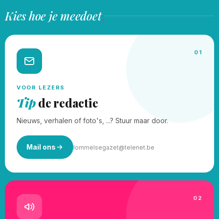
Kies hoe je meedoet
.
01
VOOR LEZERS
Tip
de redactie
Nieuws, verhalen of foto's, ...? Stuur maar door.
Mail ons
lommelsegazet@telenet.be
02