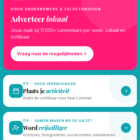
VOOR ONDERNEMERS & ZELFSTANDIGEN
Adverteer
lokaal
Jouw zaak bij 17.000+ Lommelaars per week. Lokaal en
zichtbaar.
Vraag naar de mogelijkheden
03
VOOR VERENIGINGEN
Plaats je
activiteit
Gratis én zichtbaar voor heel Lommel.
04
SAMEN MAKEN WE DE GAZET.
Word
vrijwilliger
Schrijven, fotograferen, social media, meedenken.