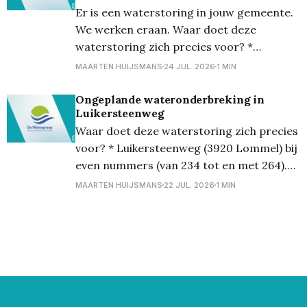
Er is een waterstoring in jouw gemeente.
ongeplande storing.
We werken eraan. Waar doet deze
waterstoring zich precies voor? *
Luikersteenweg (3920 Lommel) bij oneven
MAARTEN HUIJSMANS
24 JUL. 2026
1 MIN
nummers (van 181 tot en met 201) * Sint-
Antoniusstraat (3920 Lommel) bij alle
Ongeplande wateronderbreking in
Luikersteenweg
nummers * Sint-Ritastraat (3920 Lommel)
Waar doet deze waterstoring zich precies
bij alle nummers (van 2 tot en met 52). Ten
voor? * Luikersteenweg (3920 Lommel) bij
even nummers (van 234 tot en met 264).
Ten laatste op 22 juli om 12.30 uur is de
MAARTEN HUIJSMANS
22 JUL. 2026
1 MIN
storing normaal weer opgelost. Tot dan
kunnen de betrokken inwoners
wateronderbrekingen of drukproblemen
ondervinden. Wat kan jij intussen doen? *
Gebruik