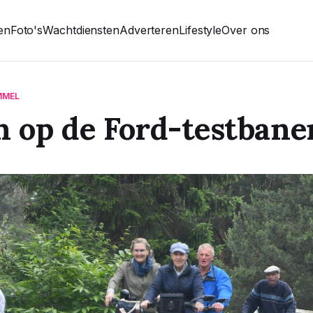
ten
Foto's
Wachtdiensten
Adverteren
Lifestyle
Over ons
MMEL
n op de Ford-testbane