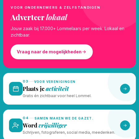
VOOR ONDERNEMERS & ZELFSTANDIGEN
Adverteer
lokaal
Jouw zaak bij 17.000+ Lommelaars per week. Lokaal en
zichtbaar.
Vraag naar de mogelijkheden
03
VOOR VERENIGINGEN
Plaats je
activiteit
Gratis én zichtbaar voor heel Lommel.
04
SAMEN MAKEN WE DE GAZET.
Word
vrijwilliger
Schrijven, fotograferen, social media, meedenken.