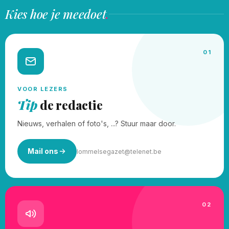
Kies hoe je meedoet
.
01
VOOR LEZERS
Tip
de redactie
Nieuws, verhalen of foto's, ...? Stuur maar door.
Mail ons
lommelsegazet@telenet.be
02