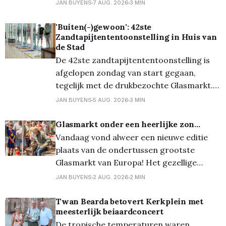
eind vorig jaar presenteerde ze voor het
JAN BUYENS
7 AUG. 2026
3 MIN
eerst haar collectie uit 2020, aangevuld
met nieuwe creaties. En nu is ze één van
'Buiten(-)gewoon': 42ste
Zandtapijtententoonstelling in Huis van
de vier belangrijkste kunstenaars op het
de Stad
prestigieuze kunstevent in
De 42ste zandtapijtententoonstelling is
afgelopen zondag van start gegaan,
tegelijk met de drukbezochte Glasmarkt.
Veel nieuwsgierige bezoekers maakten van
JAN BUYENS
5 AUG. 2026
3 MIN
die gelegenheid gebruik om ook een blik te
werpen op de raamexpo van de
Glasmarkt onder een heerlijke zon...
Zandtapijtententoonstelling in het Huis
Vandaag vond alweer een nieuwe editie
van de Stad. Daar kan je tot en met
plaats van de ondertussen grootste
zondag 30 augustus 40
Glasmarkt van Europa! Het gezellige
stadscentrum transformeerde opnieuw in
JAN BUYENS
2 AUG. 2026
2 MIN
een schitterend decor van glas. En dankzij
de zon schitterde al dat glas uiteraard
Twan Bearda betovert Kerkplein met
meesterlijk beiaardconcert
geweldig! Meer dan 90 kramen lieten je
De tropische temperaturen waren
kennismaken met glas in al zijn vormen: