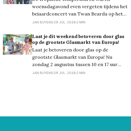
woensdagavond even vergeten tijdens het
van glas-
beiaardconcert van Twan Bearda op het
Kerkplein. De Nederlandse beiaardier
JAN BUYENS
29 JUL. 2026
2 MIN
bracht een gevarieerd en technisch
hoogstaand programma dat de vele
Laat je dit weekend betoveren door glas
op de grootste Glasmarkt van Europa!
mogelijkheden van het Lommelse
Laat je betoveren door glas op de
beiaardinstrument ten volle liet horen.
grootste Glasmarkt van Europa! Nu
Zelfs de warmte in de toren kon de
zondag 2 augustus tussen 10 en 17 uur
muzikale avond niet verstoren.
transformeert het gezellige stadscentrum
JAN BUYENS
29 JUL. 2026
2 MIN
van Lommel opnieuw in een schitterend
decor van glas. Een gratis, uniek
evenement voor glaskunstliefhebbers,
creatievelingen en nieuwsgierige
bezoekers van alle leeftijden. “De
Lommelse Glasmarkt is