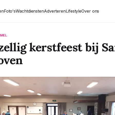
ten
Foto's
Wachtdiensten
Adverteren
Lifestyle
Over ons
MMEL
zellig kerstfeest bij 
oven