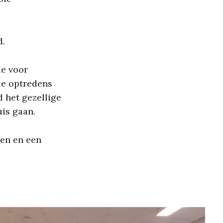
d.
de voor
de optredens
 het gezellige
is gaan.
en en een