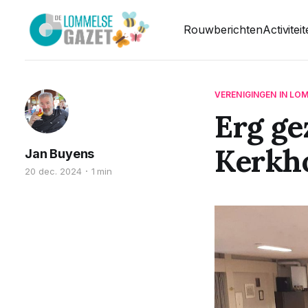
Rouwberichten
Activitei
VERENIGINGEN IN LO
Erg ge
Kerkh
Jan Buyens
20 dec. 2024
1 min