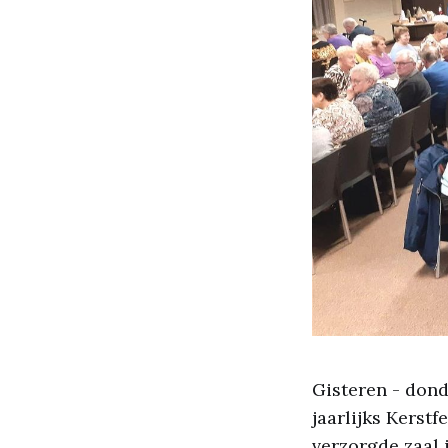
Gisteren - don
jaarlijks Kerst
verzorgde zaal 