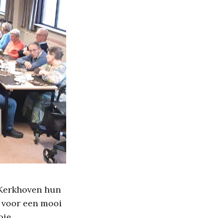
Kerkhoven hun
d voor een mooi
oie