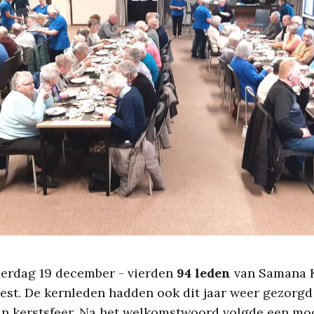
derdag 19 december - vierden
94 leden
van Samana 
feest. De kernleden hadden ook dit jaar weer gezorg
in kerstsfeer. Na het welkomstwoord volgde een mo