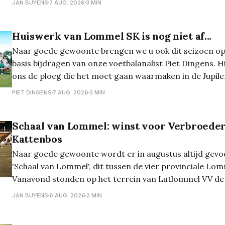
JAN BUYENS
7 AUG. 2026
3 MIN
zijn volledig volzet en ook de vernieuwde Just 4
Huiswerk van Lommel SK is nog niet af...
Naar goede gewoonte brengen we u ook dit seizoen op
basis bijdragen van onze voetbalanalist Piet Dingens. Hi
ons de ploeg die het moet gaan waarmaken in de Jupile
Lee Johnson is een toffe pee. Laat daar geen twijfel ov
PIET DINGENS
7 AUG. 2026
3 MIN
in HBvL bekijkt
Schaal van Lommel: winst voor Verbroeder
Kattenbos
Naar goede gewoonte wordt er in augustus altijd gevo
'Schaal van Lommel', dit tussen de vier provinciale Lom
Vanavond stonden op het terrein van Lutlommel VV de h
het programma. En daarbij kwam Verbroedering uit te
JAN BUYENS
6 AUG. 2026
2 MIN
Grenstrappers Kolonie, en werd het 1-1,