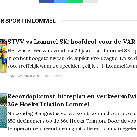
ER SPORT IN LOMMEL
STVV vs Lommel SK: hoofdrol voor de VAR
Het was zover vanavond: na 23 jaar trad Lommel SK o
in op het hoogste niveau, de Jupiler Pro League! En ze 
voortreffelijk want ze speelden gelijk, 1-1. Lommel kwam zelfverzekerd
op het veld en had de eerste 10 minuten het balbezit. E
JAN BUYENS
8 AUG. 2026
2 MIN
kwamen
Recordopkomst, hitteplan en verkeersafwi
36e Hoeks Triatlon Lommel
Nu zondag 9 augustus verwelkomt Lommel een recorda
850 deelnemers op de 36e Hoeks Triatlon. Door de voo
temperaturen neemt de organisatie extra maatregele
wedstrijden veilig te laten verlopen. De kwart-, sprint- 