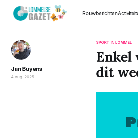
Rouwberichten
Activitei
SPORT IN LOMMEL
Enkel 
dit we
Jan Buyens
4 aug. 2025