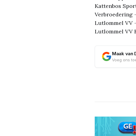
Kattenbos Sport
Verbroedering -
Lutlommel VV 
Lutlommel VV B
Maak van 
Voeg ons toe