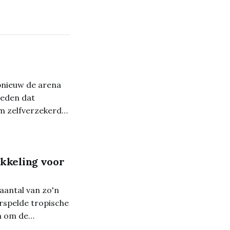
pnieuw de arena
deden dat
chte kansjes
kkeling voor
antal van zo'n
rspelde tropische
n om de
en triotriatlon