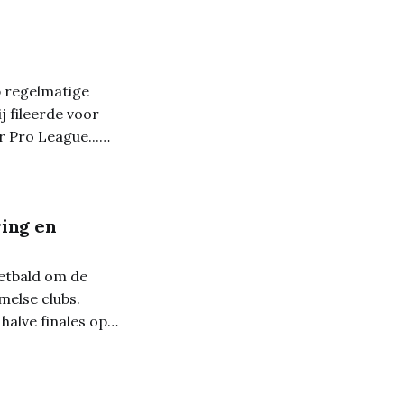
 regelmatige
j fileerde voor
r Pro League...
er bestaan. Maar
ing en
etbald om de
melse clubs.
alve finales op
gen