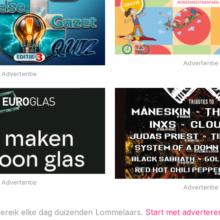
Advertentie
Advertentie
Advertentie
Advertentie
ereik elke dag duizenden Lommelaars.
Start met advertere