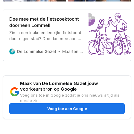
Doe mee met de fietszoektocht
doorheen Lommel!
Zin in een leuke en leerrijke fietstocht
door eigen stad? Doe dan mee aan de
fietszoektocht van De Lommelse
Gazet! De route is ongeveer 45
De Lommelse Gazet
Maarten Huijsmans
kilometer lang en voert je langs
bekende en minder bekende plekjes in
Lommel. De tocht werd uitgestippeld
door Jan Thomas en Henri Loomans,
die er
Maak van De Lommelse Gazet jouw
voorkeursbron op Google
Voeg ons toe in Google zodat je ons nieuws altijd als
eerste ziet.
Voeg toe aan Google