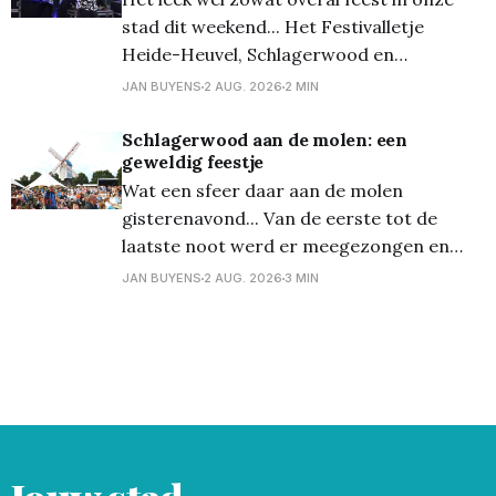
meer. De mogelijkheden waren talrijk en
stad dit weekend... Het Festivalletje
Heide-Heuvel, Schlagerwood en
Rockwood, en op het Blauwe Meer wilden
JAN BUYENS
2 AUG. 2026
2 MIN
ze niet onderdoen, en daar was er een
groots Terrasfeest! Uiteraard trokken
Schlagerwood aan de molen: een
geweldig feestje
ook onze fotografen daar naartoe, en zij
Wat een sfeer daar aan de molen
kwamen terug met een karrevracht aan
gisterenavond... Van de eerste tot de
foto&
laatste noot werd er meegezongen en
gedanst, een zeer enthousiast publiek dus,
JAN BUYENS
2 AUG. 2026
3 MIN
voor deze eerste editie van
'Schlagerwood', de opvolger van
'Schlagerbos'. Lommels typetje Rudi Rosso
was stipt op tijd om de aftrap