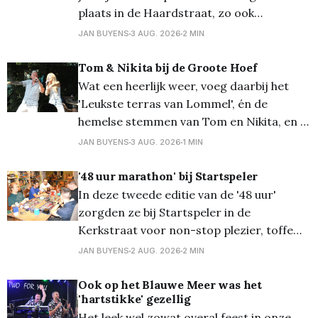
plaats in de Haardstraat, zo ook
vanmiddag. Onder een loden zon kwamen
JAN BUYENS
3 AUG. 2026
2 MIN
er toch heel wat kinderen (en ouders...)
opdagen voor deze jaarlijkse leuke
Tom & Nikita bij de Groote Hoef
traditie. Van zaklopen tot paalklimmen en
Wat een heerlijk weer, voeg daarbij het
véél meer, de pret kon niet
'Leukste terras van Lommel', én de
hemelse stemmen van Tom en Nikita, en je
krijgt een topnamiddag! En zo was het
JAN BUYENS
3 AUG. 2026
1 MIN
gisterenmiddag - zondag - aan De Groote
Hoef heerlijk vertoeven... Meer foto's op
'48 uur marathon' bij Startspeler
Flickr
In deze tweede editie van de '48 uur'
zorgden ze bij Startspeler in de
Kerkstraat voor non-stop plezier, toffe
momenten en pure entertainment. Denk
JAN BUYENS
2 AUG. 2026
2 MIN
hierbij aan specifieke toernooien voor
bordspellen of trading card games; een
Ook op het Blauwe Meer was het
'hartstikke' gezellig
potje poker; videogames; painting en veel
Het leek wel zowat overal feest in onze