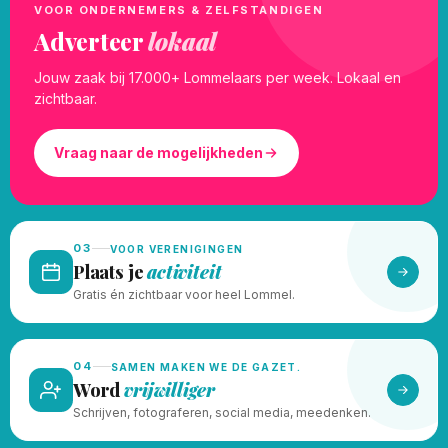
VOOR ONDERNEMERS & ZELFSTANDIGEN
Adverteer
lokaal
Jouw zaak bij 17.000+ Lommelaars per week. Lokaal en
zichtbaar.
Vraag naar de mogelijkheden
03
VOOR VERENIGINGEN
Plaats je
activiteit
Gratis én zichtbaar voor heel Lommel.
04
SAMEN MAKEN WE DE GAZET.
Word
vrijwilliger
Schrijven, fotograferen, social media, meedenken.