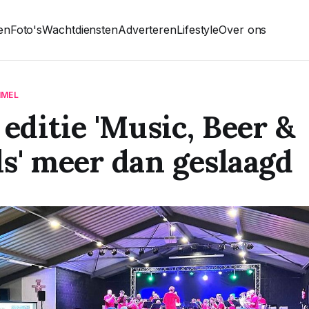
ten
Foto's
Wachtdiensten
Adverteren
Lifestyle
Over ons
MMEL
 editie 'Music, Beer &
s' meer dan geslaagd