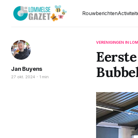
Rouwberichten
Activitei
VERENIGINGEN IN LO
Eerste
Bubbel
Jan Buyens
27 okt. 2024
1 min