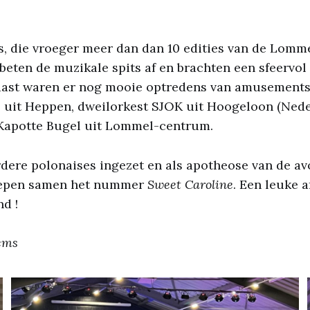
, die vroeger meer dan dan 10 edities van de Lomm
beten de muzikale spits af en brachten een sfeervo
aast waren er nog mooie optredens van amusements
s uit Heppen, dweilorkest SJOK uit Hoogeloon (Nede
 Kapotte Bugel uit Lommel-centrum.
dere polonaises ingezet en als apotheose van de a
oepen samen het nummer
Sweet Caroline
. Een leuke a
d !
aems