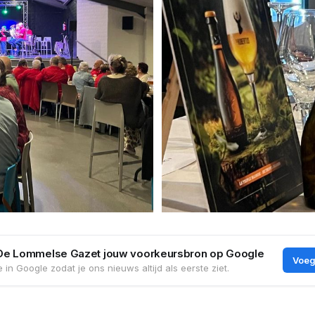
De Lommelse Gazet jouw voorkeursbron op Google
Voeg
 in Google zodat je ons nieuws altijd als eerste ziet.