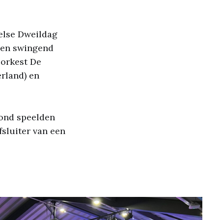
else Dweildag
l en swingend
orkest De
rland) en
vond speelden
fsluiter van een