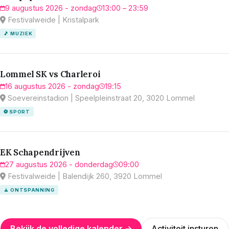
9 augustus 2026 - zondag
13:00 – 23:59
Festivalweide | Kristalpark
🎵 MUZIEK
Lommel SK vs Charleroi
16 augustus 2026 - zondag
19:15
Soevereinstadion | Speelpleinstraat 20, 3020 Lommel
⚽ SPORT
EK Schapendrijven
27 augustus 2026 - donderdag
09:00
Festivalweide | Balendijk 260, 3920 Lommel
🧘 ONTSPANNING
Bekijk de volledige kalender →
Activiteit insturen