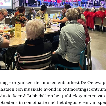
erdag - organiseerde amusementsorkest De Oelewap
atsen een muzikale avond in ontmoetingscentrum 
'Music Beer & Bubbels' kon het publiek genieten van 
ptredens in combinatie met het degusteren van spec