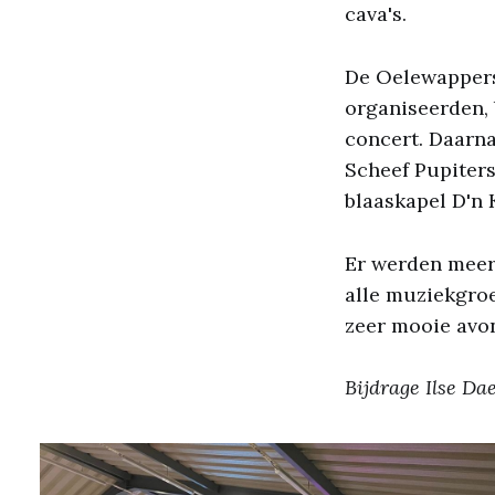
cava's.
De Oelewappers
organiseerden, 
concert. Daarn
Scheef Pupiter
blaaskapel D'n
Er werden meer
alle muziekgr
zeer mooie avon
Bijdrage Ilse D