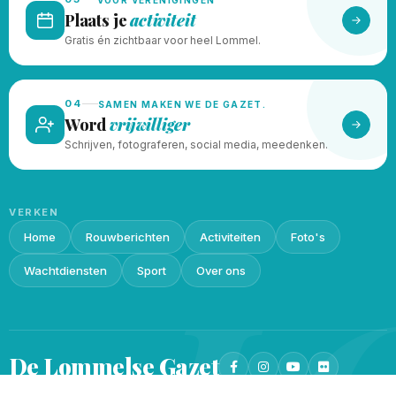
Plaats je
activiteit
Gratis én zichtbaar voor heel Lommel.
04
SAMEN MAKEN WE DE GAZET.
Word
vrijwilliger
Schrijven, fotograferen, social media, meedenken.
VERKEN
Home
Rouwberichten
Activiteiten
Foto's
L
Wachtdiensten
Sport
Over ons
De Lommelse
Gazet
Privacy beleid
Cookieverklaring
© 2026 · Gemaakt met
♥
door
Lukin