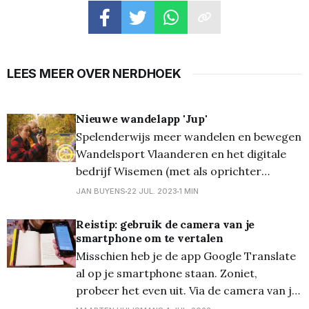
LEES MEER OVER NERDHOEK
Nieuwe wandelapp 'Jup'
Spelenderwijs meer wandelen en bewegen
Wandelsport Vlaanderen en het digitale
bedrijf Wisemen (met als oprichter
Lommelaar Steffen Brans) uit Diepenbeek
JAN BUYENS
22 JUL. 2023
1 MIN
hebben een gloednieuwe wandelapp 'Jup'
voorgesteld. De bedoeling van de app is
Reistip: gebruik de camera van je
smartphone om te vertalen
om jong en oud meer aan het wandelen te
Misschien heb je de app Google Translate
krijgen. Je stappen worden, zoals bij
al op je smartphone staan. Zoniet,
andere
probeer het even uit. Via de camera van je
toestel kan je instant alles laten vertalen: