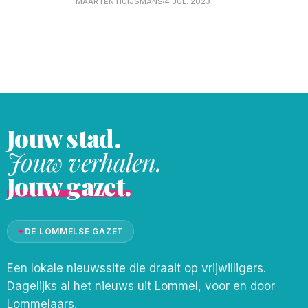
MAARTEN HUIJSMANS
4 JUL. 2023
verkeersborden, menu-kaarten, folders, ...
1. Open Google Translate 2. Klik op het
camera icoontje 3. Hou je camera voor de
tekst
Jouw stad.
Jouw verhalen.
Jouw gazet.
✦
DE LOMMELSE GAZET
Een lokale nieuwssite die draait op vrijwilligers.
Dagelijks al het nieuws uit Lommel, voor en door
Lommelaars.