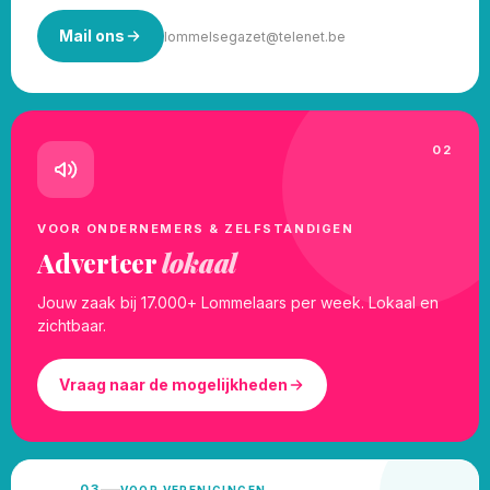
Mail ons
lommelsegazet@telenet.be
02
VOOR ONDERNEMERS & ZELFSTANDIGEN
Adverteer
lokaal
Jouw zaak bij 17.000+ Lommelaars per week. Lokaal en
zichtbaar.
Vraag naar de mogelijkheden
03
VOOR VERENIGINGEN