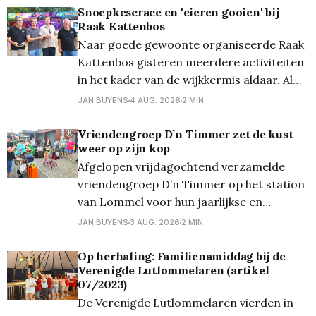
er voor de 13de keer kookmoeder en we
Snoepkescrace en 'eieren gooien' bij
Raak Kattenbos
mogen telkens mee-eten! Samen met de
Naar goede gewoonte organiseerde Raak
65 meisjes
Kattenbos gisteren meerdere activiteiten
in het kader van de wijkkermis aldaar. Al
even traditioneel werd van start gegaan
JAN BUYENS
4 AUG. 2026
2 MIN
met de bekende snoepkesrace, waarbij
eerst de 1 tot 3-jarigen en nadien de 4 tot
​Vriendengroep D’n Timmer zet de kust
weer op zijn kop
6-jaringen zoveel mogelijk snoep moesten
Afgelopen vrijdagochtend verzamelde
verzamelen op een parcours (waar
vriendengroep D’n Timmer op het station
van Lommel voor hun jaarlijkse en
inmiddels traditionele uitstap naar de
JAN BUYENS
3 AUG. 2026
2 MIN
kust. Gewapend met verse
chocoladebroodjes, knapperige croissants
Op herhaling: Familienamiddag bij de
Verenigde Lutlommelaren (artikel
én voor de liefhebbers al een vloeibaar
07/2023)
ontbijt – de welbekende 'glazen boterham'
De Verenigde Lutlommelaren vierden in
– stapte de bende welgemoed de trein op