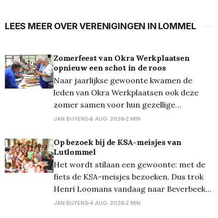
LEES MEER OVER VERENIGINGEN IN LOMMEL
Zomerfeest van Okra Werkplaatsen
opnieuw een schot in de roos
Naar jaarlijkse gewoonte kwamen de
leden van Okra Werkplaatsen ook deze
zomer samen voor hun gezellige
zomerfeest. De belangstelling was
JAN BUYENS
6 AUG. 2026
2 MIN
opnieuw groot: maar liefst honderd leden
tekenden present voor een namiddag vol
Op bezoek bij de KSA-meisjes van
Lutlommel
ontmoeting, gezelligheid en lekker eten.
Het wordt stilaan een gewoonte: met de
Dit jaar werd gekozen voor een andere
fiets de KSA-meisjes bezoeken. Dus trok
formule. In plaats van de traditionele
Henri Loomans vandaag naar Beverbeek
in Hamont-Achel bij de bivakplaats van de
JAN BUYENS
4 AUG. 2026
2 MIN
KSA meisjes... Waarom? Wies (Loomans) is