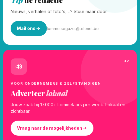
Tip
de redactie
Nieuws, verhalen of foto's, ...? Stuur maar door.
Mail ons
lommelsegazet@telenet.be
02
VOOR ONDERNEMERS & ZELFSTANDIGEN
Adverteer
lokaal
Jouw zaak bij 17.000+ Lommelaars per week. Lokaal en
zichtbaar.
Vraag naar de mogelijkheden