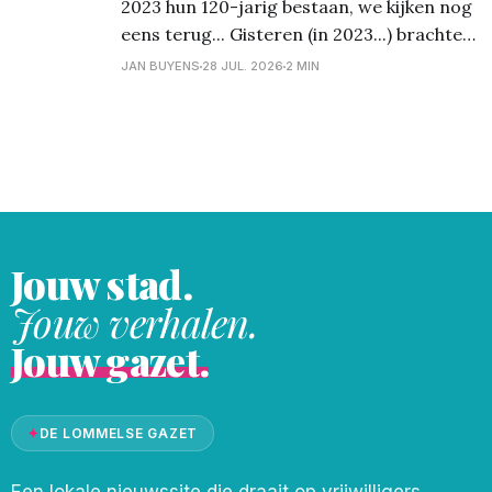
2023 hun 120-jarig bestaan, we kijken nog
richting
eens terug... Gisteren (in 2023...) brachten
we u reeds foto's van de receptie op
JAN BUYENS
28 JUL. 2026
2 MIN
vrijdagavond, en ook brachten we al héél
wat foto's van het 'Fiets 'm erin'
evenement van
Jouw stad.
Jouw verhalen.
Jouw gazet.
✦
DE LOMMELSE GAZET