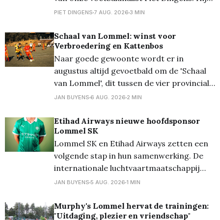
fileerde voor ons de ploeg die het moet
PIET DINGENS
7 AUG. 2026
3 MIN
gaan waarmaken in de Jupiler Pro
League... Lee Johnson is een toffe pee.
Schaal van Lommel: winst voor
Verbroedering en Kattenbos
Laat daar geen twijfel over bestaan. Maar
Naar goede gewoonte wordt er in
in HBvL bekijkt
augustus altijd gevoetbald om de 'Schaal
van Lommel', dit tussen de vier provinciale
Lommelse clubs. Vanavond stonden op het
JAN BUYENS
6 AUG. 2026
2 MIN
terrein van Lutlommel VV de halve finales
op het programma. En daarbij kwam
Etihad Airways nieuwe hoofdsponsor
Lommel SK
Verbroedering uit tegen Grenstrappers
Lommel SK en Etihad Airways zetten een
Kolonie, en werd het 1-1,
volgende stap in hun samenwerking. De
internationale luchtvaartmaatschappij
wordt vanaf het seizoen 2026/27 de
JAN BUYENS
5 AUG. 2026
1 MIN
nieuwe hoofdsponsor van de club en zal
als Front of Shirt Partner prijken op het
Murphy's Lommel hervat de trainingen:
"Uitdaging, plezier en vriendschap"
wedstrijdshirt van de eerste ploeg. De