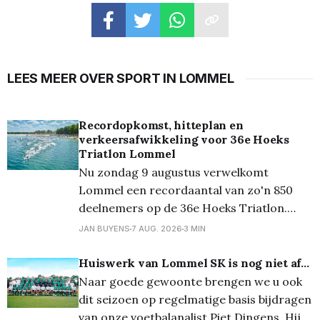
LEES MEER OVER SPORT IN LOMMEL
Recordopkomst, hitteplan en
verkeersafwikkeling voor 36e Hoeks
Triatlon Lommel
Nu zondag 9 augustus verwelkomt
Lommel een recordaantal van zo'n 850
deelnemers op de 36e Hoeks Triatlon.
Door de voorspelde tropische
JAN BUYENS
7 AUG. 2026
3 MIN
temperaturen neemt de organisatie extra
maatregelen om de wedstrijden veilig te
Huiswerk van Lommel SK is nog niet af...
laten verlopen. De kwart-, sprint- en
Naar goede gewoonte brengen we u ook
triotriatlon zijn volledig volzet en ook de
dit seizoen op regelmatige basis bijdragen
vernieuwde Just 4
van onze voetbalanalist Piet Dingens. Hij