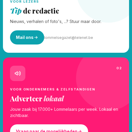
VOOR LEZERS
Tip
de redactie
Nieuws, verhalen of foto's, ...? Stuur maar door.
Mail ons
lommelsegazet@telenet.be
02
VOOR ONDERNEMERS & ZELFSTANDIGEN
Adverteer
lokaal
Jouw zaak bij 17.000+ Lommelaars per week. Lokaal en
zichtbaar.
Vraag naar de mogelijkheden