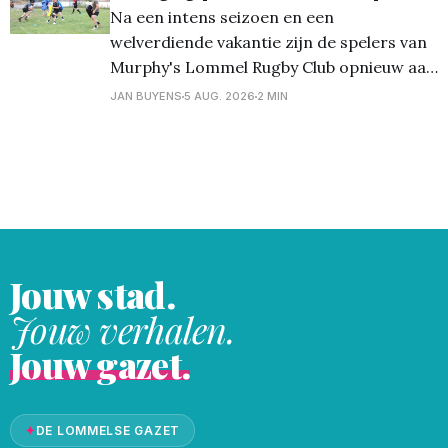
Na een intens seizoen en een
stap naar hoofdsponsor benadrukt het
welverdiende vakantie zijn de spelers van
wederzijdse vertrouwen
Murphy's Lommel Rugby Club opnieuw aan
de slag. Met de start van het nieuwe
JAN BUYENS
5 AUG. 2026
2 MIN
seizoen in zicht trapte de club af met een
open training voor de heren, waarbij
zowel ervaren spelers als nieuwsgierige
nieuwkomers welkom
Jouw stad.
Jouw verhalen.
Jouw gazet.
✦
DE LOMMELSE GAZET