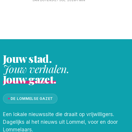
JAN BUYENS
27 JUL. 2026
1 MIN
zomerseizoen van 18h30 tot 20h00. In de
winter van 18h30 tot 19h30. Ook als je
maar 1 dag per
Jouw stad.
Jouw verhalen.
Jouw gazet.
✦
DE LOMMELSE GAZET
Een lokale nieuwssite die draait op vrijwilligers.
Dagelijks al het nieuws uit Lommel, voor en door
Lommelaars.