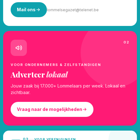
Mail ons
lommelsegazet@telenet.be
02
VOOR ONDERNEMERS & ZELFSTANDIGEN
Adverteer
lokaal
Jouw zaak bij 17.000+ Lommelaars per week. Lokaal en
zichtbaar.
Vraag naar de mogelijkheden
03
VOOR VERENIGINGEN