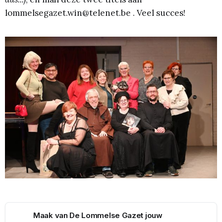
lommelsegazet.win@telenet.be . Veel succes!
Maak van De Lommelse Gazet jouw