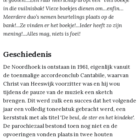
te gooien!...Een raar heerschap dropt een “vies boekje”
in die vuilnisbak! Vieze boekjes dienen om…enfin…
Meerdere duo’s nemen beurtelings plaats op de
bank!...Ze vinden er het boekje!...Ieder heeft zo zijn
mening!...Alles mag, niets is foei!
Geschiedenis
De Noordhoek is ontstaan in 1961, eigenlijk vanuit
de toenmalige accordeonclub Cantabile, waarvan
Christ van Heeswijk voorzitter was en hij wou
tijdens de pauze van de muziek een sketch
brengen. Dit werd zulk een succes dat het volgende
jaar een volledig toneelstuk gebracht werd, een
kerststuk met als titel '
De beul, de ster en het kindeke
'.
De parochiezaal bestond toen nog niet en de
opvoeringen vonden plaats in twee houten