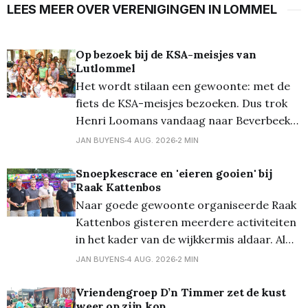
LEES MEER OVER VERENIGINGEN IN LOMMEL
Op bezoek bij de KSA-meisjes van
Lutlommel
Het wordt stilaan een gewoonte: met de
fiets de KSA-meisjes bezoeken. Dus trok
Henri Loomans vandaag naar Beverbeek
in Hamont-Achel bij de bivakplaats van de
JAN BUYENS
4 AUG. 2026
2 MIN
KSA meisjes... Waarom? Wies (Loomans) is
er voor de 13de keer kookmoeder en we
Snoepkescrace en 'eieren gooien' bij
Raak Kattenbos
mogen telkens mee-eten! Samen met de
Naar goede gewoonte organiseerde Raak
65 meisjes
Kattenbos gisteren meerdere activiteiten
in het kader van de wijkkermis aldaar. Al
even traditioneel werd van start gegaan
JAN BUYENS
4 AUG. 2026
2 MIN
met de bekende snoepkesrace, waarbij
eerst de 1 tot 3-jarigen en nadien de 4 tot
​Vriendengroep D’n Timmer zet de kust
weer op zijn kop