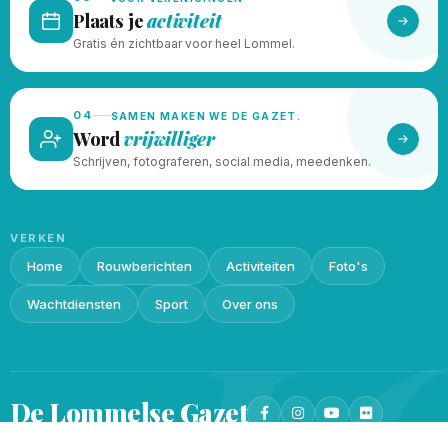
Plaats je
activiteit
Gratis én zichtbaar voor heel Lommel.
04
SAMEN MAKEN WE DE GAZET.
Word
vrijwilliger
Schrijven, fotograferen, social media, meedenken.
VERKEN
Home
Rouwberichten
Activiteiten
Foto's
L
Wachtdiensten
Sport
Over ons
De Lommelse
Gazet
Privacy beleid
Cookieverklaring
© 2026 · Gemaakt met
♥
door
Lukin