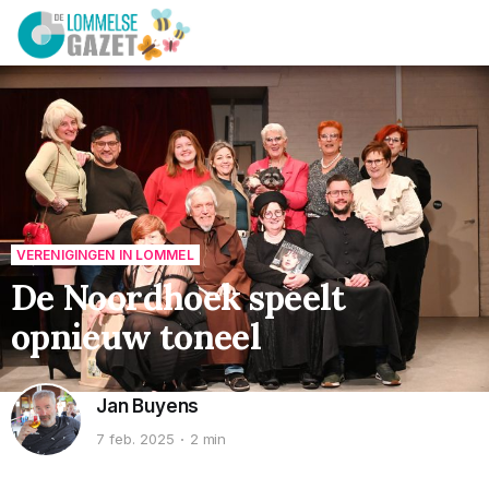
VERENIGINGEN IN LOMMEL
De Noordhoek speelt
opnieuw toneel
Jan Buyens
7 feb. 2025
2 min