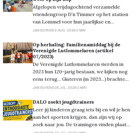
6-jaringen zoveel mogelijk snoep moesten
Afgelopen vrijdagochtend verzamelde
verzamelen op een parcours (waar
vriendengroep D’n Timmer op het station
van Lommel voor hun jaarlijkse en
inmiddels traditionele uitstap naar de
JAN BUYENS
3 AUG. 2026
2 MIN
kust. Gewapend met verse
chocoladebroodjes, knapperige croissants
Op herhaling: Familienamiddag bij de
Verenigde Lutlommelaren (artikel
én voor de liefhebbers al een vloeibaar
07/2023)
ontbijt – de welbekende 'glazen boterham'
De Verenigde Lutlommelaren vierden in
– stapte de bende welgemoed de trein op
2023 hun 120-jarig bestaan, we kijken nog
richting
eens terug... Gisteren (in 2023...) brachten
we u reeds foto's van de receptie op
JAN BUYENS
28 JUL. 2026
2 MIN
vrijdagavond, en ook brachten we al héél
wat foto's van het 'Fiets 'm erin'
DALO zoekt jeugdtrainers
evenement van
Leer jij kinderen graag iets bij en wil je hen
aan het sporten krijgen, dan zijn wij op
zoek naar jou. De trainingen vinden plaats
op dinsdag en donderdag. Tijdens het