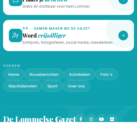
Gratis én zichtbaar voor heel Lommel.
04
SAMEN MAKEN WE DE GAZET.
Word
vrijwilliger
Schrijven, fotograferen, social media, meedenken.
VERKEN
Home
Rouwberichten
Activiteiten
Foto's
L
Wachtdiensten
Sport
Over ons
De Lommelse
Gazet
Privacy beleid
Cookieverklaring
© 2026 · Gemaakt met
♥
door
Lukin