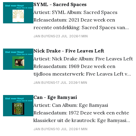
publiek, maar wel een gitarist en zanger
SYML - Sacred Spaces
die enorm veel gevoel in zijn muziek wist
Artiest: SYML Album: Sacred Spaces
te leggen. De combinatie van
Releasedatum: 2021 Deze week een
recente ontdekking: Sacred Spaces van
SYML. Ik leerde deze plaat kennen tijdens
JAN BUYENS
23 JUL. 2026
1 MIN
een vinylavond met vrienden en was
meteen verkocht. Intieme songs, een
Nick Drake - Five Leaves Left
prachtige stem en een sfeer die je
Artiest: Nick Drake Album: Five Leaves Left
helemaal meeneemt. Voor mij springt
Releasedatum: 1969 Deze week een
vooral de cover van “Mr.
tijdloos meesterwerk: Five Leaves Left van
Nick Drake. Zijn debuutalbum uit 1969 is
JAN BUYENS
17 JUL. 2026
1 MIN
een prachtige verzameling ingetogen folk,
met een warme stem en melancholische
Can - Ege Bamyasi
songs die blijven raken. Elke luisterbeurt
Artiest: Can Album: Ege Bamyasi
voelt alsof je weer iets nieuws ontdekt.
Releasedatum: 1972 Deze week een echte
Een
klassieker uit de krautrock: Ege Bamyasi
van Can. Ondertussen toch wel een echt
JAN BUYENS
10 JUL. 2026
1 MIN
collectors item, en terecht. Eigenzinnig,