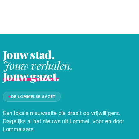
experimenteel en toch verrassend
toegankelijk. Het nummer “Vitamin C”
blijft voor mij het absolute hoogtepunt.
Een strakke groove, hypnotiserend ritme
en
Jouw stad.
Jouw verhalen.
Jouw gazet.
✦
DE LOMMELSE GAZET
Een lokale nieuwssite die draait op vrijwilligers.
Dagelijks al het nieuws uit Lommel, voor en door
Lommelaars.