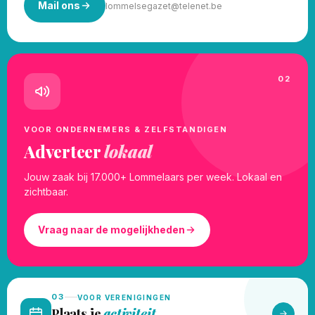
Mail ons
lommelsegazet@telenet.be
02
VOOR ONDERNEMERS & ZELFSTANDIGEN
Adverteer
lokaal
Jouw zaak bij 17.000+ Lommelaars per week. Lokaal en
zichtbaar.
Vraag naar de mogelijkheden
03
VOOR VERENIGINGEN
Plaats je
activiteit