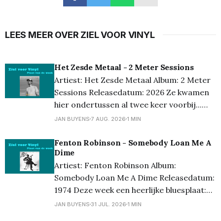
LEES MEER OVER ZIEL VOOR VINYL
Het Zesde Metaal - 2 Meter Sessions
Artiest: Het Zesde Metaal Album: 2 Meter
Sessions Releasedatum: 2026 Ze kwamen
hier ondertussen al twee keer voorbij...
maar wat een topband is Het Zesde
JAN BUYENS
7 AUG. 2026
1 MIN
Metaal toch. Met 2 Meter Sessions hoor je
de nummers in hun puurste vorm, en dat
Fenton Robinson - Somebody Loan Me A
Dime
past perfect bij de kracht van hun muziek.
Artiest: Fenton Robinson Album:
Geen
Somebody Loan Me A Dime Releasedatum:
1974 Deze week een heerlijke bluesplaat:
Somebody Loan Me A Dime van Fenton
JAN BUYENS
31 JUL. 2026
1 MIN
Robinson. Geen grote naam bij het brede