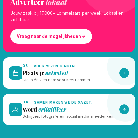
Adverteer
lokaal
Jouw zaak bij 17.000+ Lommelaars per week. Lokaal en
zichtbaar.
Vraag naar de mogelijkheden
03
VOOR VERENIGINGEN
Plaats je
activiteit
Gratis én zichtbaar voor heel Lommel.
04
SAMEN MAKEN WE DE GAZET.
Word
vrijwilliger
Schrijven, fotograferen, social media, meedenken.