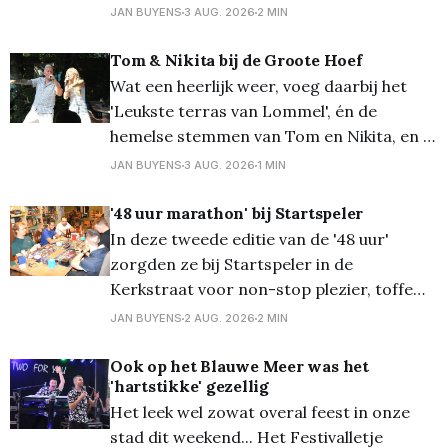
vanmiddag. Onder een loden zon kwamen
JAN BUYENS
3 AUG. 2026
2 MIN
er toch heel wat kinderen (en ouders...)
opdagen voor deze jaarlijkse leuke
Tom & Nikita bij de Groote Hoef
traditie. Van zaklopen tot paalklimmen en
Wat een heerlijk weer, voeg daarbij het
véél meer, de pret kon niet
'Leukste terras van Lommel', én de
hemelse stemmen van Tom en Nikita, en je
krijgt een topnamiddag! En zo was het
JAN BUYENS
3 AUG. 2026
1 MIN
gisterenmiddag - zondag - aan De Groote
Hoef heerlijk vertoeven... Meer foto's op
'48 uur marathon' bij Startspeler
Flickr
In deze tweede editie van de '48 uur'
zorgden ze bij Startspeler in de
Kerkstraat voor non-stop plezier, toffe
momenten en pure entertainment. Denk
JAN BUYENS
2 AUG. 2026
2 MIN
hierbij aan specifieke toernooien voor
bordspellen of trading card games; een
Ook op het Blauwe Meer was het
'hartstikke' gezellig
potje poker; videogames; painting en veel
Het leek wel zowat overal feest in onze
meer. De mogelijkheden waren talrijk en
stad dit weekend... Het Festivalletje