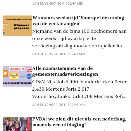
college dat ook enkel en alleen uit de CD&V
JAN BUYENS
7 NOV. 2024
1 MIN
zal bestaan. Vandaag kregen we de
bevoegdheidsverdeling Bevoegdheden
Winnaars wedstrijd 'Voorspel de uitslag
van de verkiezingen'
Bob Nijs, burgemeester * Algemeen
Niemand van de bijna 100 deelnemers aan
bestuur * Veiligheid * Personeel *
onze wedstrijd waarbij je de
Dienstverlening en communicatie *
verkiezingsuitslag moest voorspellen had
Economie
het bij het rechte eind... Gezien de
JAN BUYENS
14 OKT. 2024
1 MIN
bijzondere uitslag niet helemaal
onverwacht! Maar er waren twee
Alle naamstemmen van de
gemeenteraadsverkiezingen
deelnemers die er dan toch niet zó ver
CD&V Nijs Bob 5.990 Vanderkrieken Peter
vanaf zaten en dat waren Björn Peeters
2.439 Mertens Joris 2.017
(17 zetels CD&
Vanderhoydonks Dirk 1.709 Mertens Sofie
1.651 Theuws Jaak 1.610 Verstraeten
JAN BUYENS
14 OKT. 2024
3 MIN
Medardus 1.410 Cools Katrien 1.377 Vreys
Loucka 1.355 De Vroede Marc 1.351
PVDA: we zien dit niet als een nederlaag,
maar als een uitdaging!
Craeghs Ruben 1.317 Ooms Luc