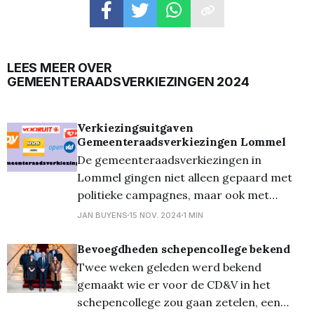
LEES MEER OVER
GEMEENTERAADSVERKIEZINGEN 2024
Verkiezingsuitgaven
Gemeenteraadsverkiezingen Lommel
De gemeenteraadsverkiezingen in
Lommel gingen niet alleen gepaard met
politieke campagnes, maar ook met
financiële uitgaven. Onderstaande cijfers
JAN BUYENS
15 NOV. 2024
1 MIN
geven een overzicht van de totale
campagnebudgetten van de deelnemende
Bevoegdheden schepencollege bekend
partijen: * CD&V: € 25.000,00 * N-VA: €
Twee weken geleden werd bekend
23.450,30 * Vooruit: € 20.843,10 * Open
gemaakt wie er voor de CD&V in het
VLD: € 7.902,15 * PVDA:
schepencollege zou gaan zetelen, een