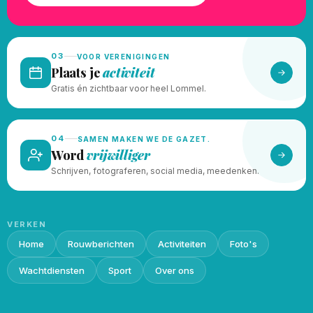
03
VOOR VERENIGINGEN
Plaats je
activiteit
Gratis én zichtbaar voor heel Lommel.
04
SAMEN MAKEN WE DE GAZET.
Word
vrijwilliger
Schrijven, fotograferen, social media, meedenken.
VERKEN
Home
Rouwberichten
Activiteiten
Foto's
Wachtdiensten
Sport
Over ons