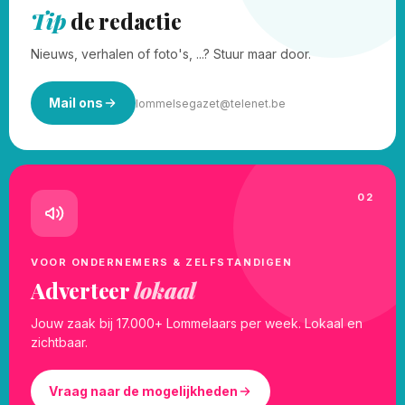
Tip
de redactie
Nieuws, verhalen of foto's, ...? Stuur maar door.
Mail ons
lommelsegazet@telenet.be
02
VOOR ONDERNEMERS & ZELFSTANDIGEN
Adverteer
lokaal
Jouw zaak bij 17.000+ Lommelaars per week. Lokaal en
zichtbaar.
Vraag naar de mogelijkheden