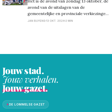
Het is de avond van zondag 13 oktober, de
avond van de uitslagen van de
gemeentelijke en provinciale verkiezingen.
Leden van de PVDA-basisgroepen in
JAN BUYENS
13 OKT. 2024
2 MIN
Lommel hadden zich in het lokaal van
Geneeskunde voor het Volk verzameld in
afwachting van de resultaten. De
gesprekken gingen over de vele acties,
wijktochten
Jouw stad.
Jouw verhalen.
Jouw gazet.
✦
DE LOMMELSE GAZET