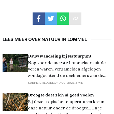
LEES MEER OVER NATUUR IN LOMMEL
Dauwwandeling bij Natuurpunt
Nog voor de meeste Lommelaars uit de
veren waren, verzamelden afgelopen
zondagochtend de deelnemers aan de
dauwwandeling van Natuurpunt Lommel
SABINE DRIEDONKX
4 AUG. 2026
3 MIN
zich al om 06 uur (!!!) voor een bijzondere
natuurbeleving. De wandeling, die volledig
Droogte doet zich al goed voelen
volzet was, viel samen met de
Bij deze tropische temperaturen kreunt
zonsopkomst en werd begeleid door
onze natuur onder de droogte... En je
gidsen Sabine en Dirk. De ochtend