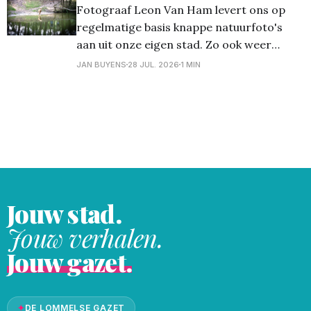
nacht. Op de foto is de bijna volle maan te
Fotograaf Leon Van Ham levert ons op
zien met de
regelmatige basis knappe natuurfoto's
aan uit onze eigen stad. Zo ook weer
vandaag met een aantal foto's uit
JAN BUYENS
28 JUL. 2026
1 MIN
meerdere plaatsen. Meer foto's op Flickr
Jouw stad.
Jouw verhalen.
Jouw gazet.
✦
DE LOMMELSE GAZET