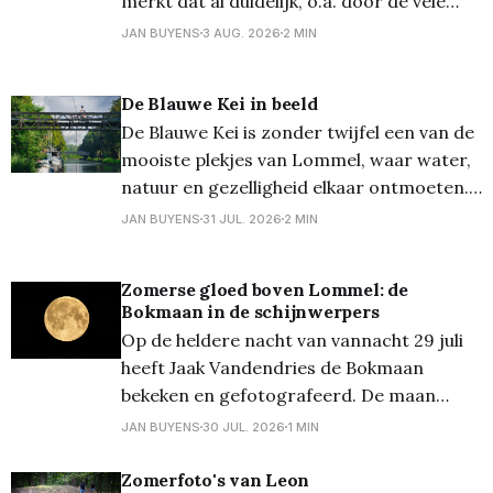
merkt dat al duidelijk, o.a. door de vele
bladeren die nu al vallen. Fotograaf Rowen
JAN BUYENS
3 AUG. 2026
2 MIN
Boons maakte er ook een reportage over,
prachtige foto's, iets minder prachtig
De Blauwe Kei in beeld
voor de natuur dus... 💡Vergeet ook niet
De Blauwe Kei is zonder twijfel een van de
uw
mooiste plekjes van Lommel, waar water,
natuur en gezelligheid elkaar ontmoeten.
En fotograaf Jan Thomas bezorgde ons
JAN BUYENS
31 JUL. 2026
2 MIN
een mooi reeksje foto's van deze locatie!
Het kabbelende kanaal, de historische sluis
Zomerse gloed boven Lommel: de
en de verbindingsbrug tussen Lommel en
Bokmaan in de schijnwerpers
Mol maken deze
Op de heldere nacht van vannacht 29 juli
heeft Jaak Vandendries de Bokmaan
bekeken en gefotografeerd. De maan
bereikte rond 23u30 haar hoogste punt in
JAN BUYENS
30 JUL. 2026
1 MIN
het zuiden en was prachtig zichtbaar
tegen de donkere achtergrond van de
Zomerfoto's van Leon