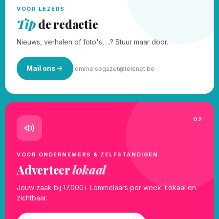
VOOR LEZERS
Tip
de redactie
Nieuws, verhalen of foto's, ...? Stuur maar door.
Mail ons
lommelsegazet@telenet.be
02
VOOR ONDERNEMERS & ZELFSTANDIGEN
Adverteer
lokaal
Jouw zaak bij 17.000+ Lommelaars per week. Lokaal en
zichtbaar.