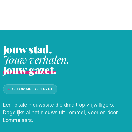
'Schlagerwood', de opvolger van
'Schlagerbos'. Lommels typetje Rudi Rosso
was stipt op tijd om de aftrap
Jouw stad.
Jouw verhalen.
Jouw gazet.
✦
DE LOMMELSE GAZET
Een lokale nieuwssite die draait op vrijwilligers.
Dagelijks al het nieuws uit Lommel, voor en door
Lommelaars.