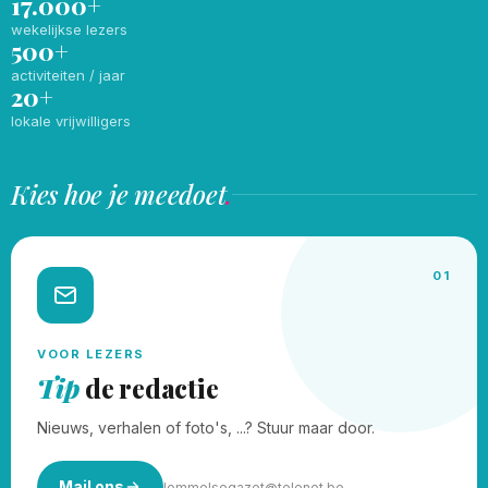
17.000+
wekelijkse lezers
500+
activiteiten / jaar
20+
lokale vrijwilligers
Kies hoe je meedoet
.
01
VOOR LEZERS
Tip
de redactie
Nieuws, verhalen of foto's, ...? Stuur maar door.
Mail ons
lommelsegazet@telenet.be