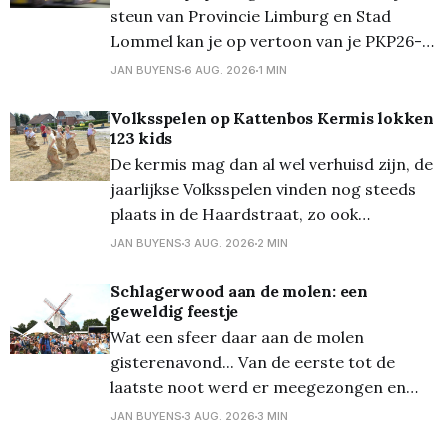
steun van Provincie Limburg en Stad
Lommel kan je op vertoon van je PKP26-
polsbandje gratis gebruik maken van de
JAN BUYENS
6 AUG. 2026
1 MIN
nachtbussen van De Lijn. Deze bussen
vertrekken aan een speciale halte bij het
Volksspelen op Kattenbos Kermis lokken
123 kids
festivalterrein in Kiewit na afloop van de
De kermis mag dan al wel verhuisd zijn, de
festivaldag: Nacht van
jaarlijkse Volksspelen vinden nog steeds
plaats in de Haardstraat, zo ook
vanmiddag. Onder een loden zon kwamen
JAN BUYENS
3 AUG. 2026
2 MIN
er toch heel wat kinderen (en ouders...)
opdagen voor deze jaarlijkse leuke
Schlagerwood aan de molen: een
geweldig feestje
traditie. Van zaklopen tot paalklimmen en
Wat een sfeer daar aan de molen
véél meer, de pret kon niet
gisterenavond... Van de eerste tot de
laatste noot werd er meegezongen en
gedanst, een zeer enthousiast publiek dus,
JAN BUYENS
3 AUG. 2026
3 MIN
voor deze eerste editie van