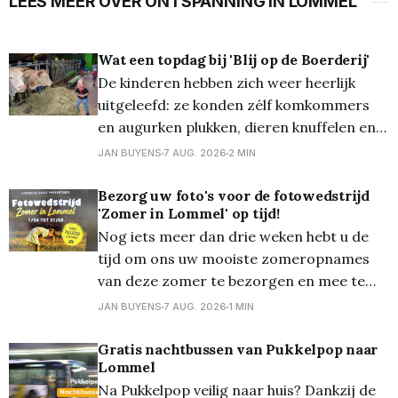
LEES MEER OVER ONTSPANNING IN LOMMEL
Wat een topdag bij 'Blij op de Boerderij'
De kinderen hebben zich weer heerlijk
uitgeleefd: ze konden zélf komkommers
en augurken plukken, dieren knuffelen en
eten geven (waaronder schaapjes en de
JAN BUYENS
7 AUG. 2026
2 MIN
vele konijnen) en zelfs eten geven aan de
varkens en de koeien. Ze schrokken wel
Bezorg uw foto's voor de fotowedstrijd
'Zomer in Lommel' op tijd!
dat de koeien zo een lange tong hadden...
Nog iets meer dan drie weken hebt u de
Overal waren alleen maar
tijd om ons uw mooiste zomeropnames
van deze zomer te bezorgen en mee te
dingen naar een mooie prijs... Zondag 30
JAN BUYENS
7 AUG. 2026
1 MIN
augustus om 24.00 uur is de
onherroepelijke deadline! En die foto's die
Gratis nachtbussen van Pukkelpop naar
Lommel
mogen zowat 'alles'
Na Pukkelpop veilig naar huis? Dankzij de