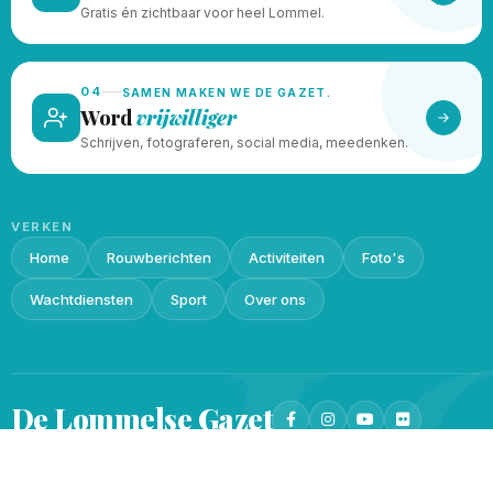
Gratis én zichtbaar voor heel Lommel.
04
SAMEN MAKEN WE DE GAZET.
Word
vrijwilliger
Schrijven, fotograferen, social media, meedenken.
VERKEN
Home
Rouwberichten
Activiteiten
Foto's
L
Wachtdiensten
Sport
Over ons
De Lommelse
Gazet
Privacy beleid
Cookieverklaring
© 2026 · Gemaakt met
♥
door
Lukin