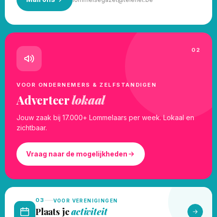
02
VOOR ONDERNEMERS & ZELFSTANDIGEN
Adverteer
lokaal
Jouw zaak bij 17.000+ Lommelaars per week. Lokaal en
zichtbaar.
Vraag naar de mogelijkheden
03
VOOR VERENIGINGEN
Plaats je
activiteit