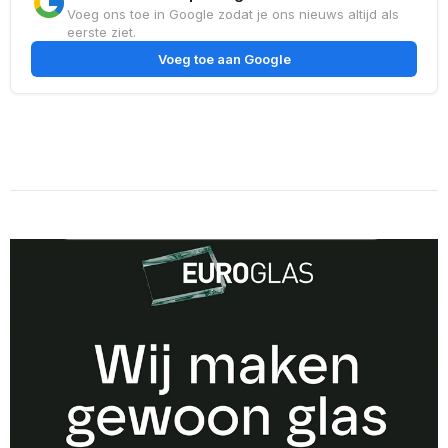
Voeg ons toe in Google zodat je ons nieuws altijd als
eerste ziet.
Voeg toe aan Google