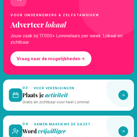
VOOR ONDERNEMERS & ZELFSTANDIGEN
Adverteer
lokaal
Jouw zaak bij 17.000+ Lommelaars per week. Lokaal en
zichtbaar.
Vraag naar de mogelijkheden
03
VOOR VERENIGINGEN
Plaats je
activiteit
Gratis én zichtbaar voor heel Lommel.
04
SAMEN MAKEN WE DE GAZET.
Word
vrijwilliger