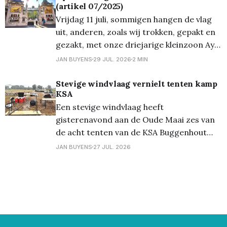
(artikel 07/2025)
Vrijdag 11 juli, sommigen hangen de vlag
uit, anderen, zoals wij trokken, gepakt en
gezakt, met onze driejarige kleinzoon Aye
naar de Antwerpse Zoo. Loopfietsje bij de
JAN BUYENS
29 JUL. 2026
2 MIN
hand, lekker koele drank, 'n gezonde
picknick ... en weg waren we. De trein
Stevige windvlaag vernielt tenten kamp
KSA
vertrok stipt op tijd en kwam ook op het
Een stevige windvlaag heeft
gisterenavond aan de Oude Maai zes van
de acht tenten van de KSA Buggenhout
volledig vernield of weggeblazen. Het
JAN BUYENS
27 JUL. 2026
kampterrein stond klaar om vandaag 70
kinderen te ontvangen. De kampleiding is
volop in de weer om alles te herstellen en
dankzij de hulp van velen (de