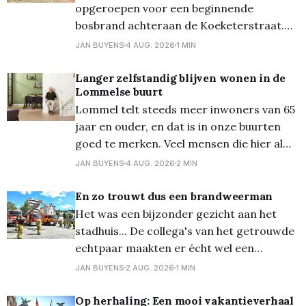
opgeroepen voor een beginnende
bosbrand achteraan de Koeketerstraat.
De brandweer was zeer snel ter plaatse
JAN BUYENS
4 AUG. 2026
1 MIN
en kon het vuur ook erg snel onder
controle krijgen!
Langer zelfstandig blijven wonen in de
Lommelse buurt
Lommel telt steeds meer inwoners van 65
jaar en ouder, en dat is in onze buurten
goed te merken. Veel mensen die hier al
decennia wonen, willen dat ook graag
JAN BUYENS
4 AUG. 2026
2 MIN
blijven doen, dicht bij de kerk, de bakker en
de buren die ze al jaren kennen. Toch
En zo trouwt dus een brandweerman
verandert er met
Het was een bijzonder gezicht aan het
stadhuis... De collega's van het getrouwde
echtpaar maakten er écht wel een
bijzonder moment van, getuige de foto's...
JAN BUYENS
2 AUG. 2026
1 MIN
En zo gingen ze al erg vroeg op de dag
'van de grond'...
Op herhaling: Een mooi vakantieverhaal