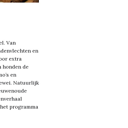
el. Van
ndenvlechten en
oor extra
un honden de
mo’s en
ewei. Natuurlijk
 eeuwenoude
enverhaal
n het programma