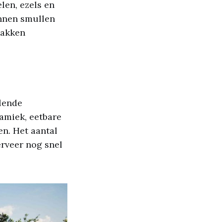
len, ezels en
unnen smullen
bakken
alende
amiek, eetbare
en. Het aantal
erveer nog snel