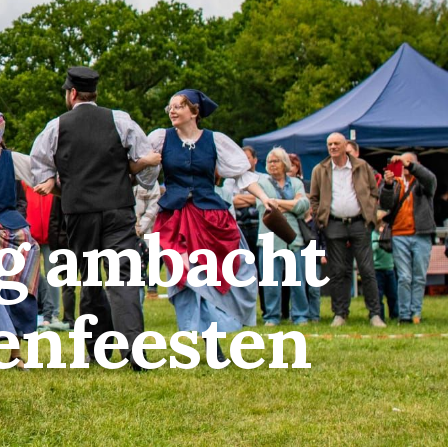
ag ambacht
lenfeesten