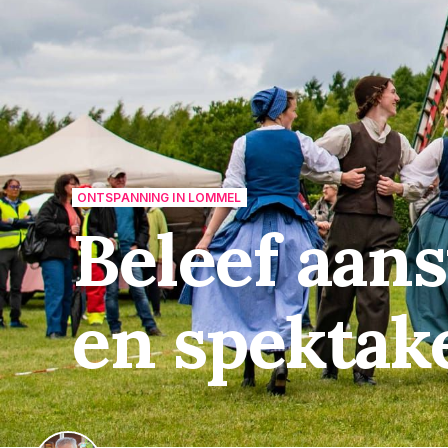
ONTSPANNING IN LOMMEL
Beleef aan
en spektak