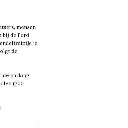
ietsers, mensen
 bij de Ford
endeltreintje je
volgt de
r de parking
molen (200
: