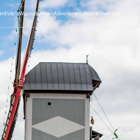
ten
Foto's
Wachtdiensten
Adverteren
Lifestyle
Over ons