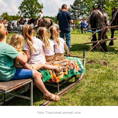
Foto ToerismeLommel vzw