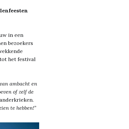
lenfeesten
uw in een
nen bezoekers
kwekkende
ot het festival
n van ambacht en
even of zelf de
anderkrieken.
zien te hebben!”