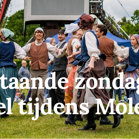
staande zond
el tijdens Mo