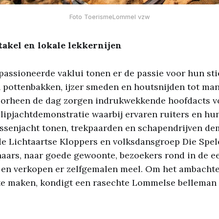
Foto ToerismeLommel vzw
akel en lokale lekkernijen
assioneerde vaklui tonen er de passie voor hun sti
n pottenbakken, ijzer smeden en houtsnijden tot ma
oorheen de dag zorgen indrukwekkende hoofdacts v
slipjachtdemonstratie waarbij ervaren ruiters en h
ssenjacht tonen, trekpaarden en schapendrijven de
e Lichtaartse Kloppers en volksdansgroep Die Spel
naars, naar goede gewoonte, bezoekers rond in de
en verkopen er zelfgemalen meel. Om het ambacht
te maken, kondigt een rasechte Lommelse bellema