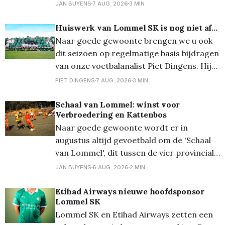
Door de voorspelde tropische
JAN BUYENS
7 AUG. 2026
3 MIN
temperaturen neemt de organisatie extra
maatregelen om de wedstrijden veilig te
Huiswerk van Lommel SK is nog niet af...
laten verlopen. De kwart-, sprint- en
Naar goede gewoonte brengen we u ook
triotriatlon zijn volledig volzet en ook de
dit seizoen op regelmatige basis bijdragen
vernieuwde Just 4
van onze voetbalanalist Piet Dingens. Hij
fileerde voor ons de ploeg die het moet
PIET DINGENS
7 AUG. 2026
3 MIN
gaan waarmaken in de Jupiler Pro
League... Lee Johnson is een toffe pee.
Schaal van Lommel: winst voor
Verbroedering en Kattenbos
Laat daar geen twijfel over bestaan. Maar
Naar goede gewoonte wordt er in
in HBvL bekijkt
augustus altijd gevoetbald om de 'Schaal
van Lommel', dit tussen de vier provinciale
Lommelse clubs. Vanavond stonden op het
JAN BUYENS
6 AUG. 2026
2 MIN
terrein van Lutlommel VV de halve finales
op het programma. En daarbij kwam
Etihad Airways nieuwe hoofdsponsor
Lommel SK
Verbroedering uit tegen Grenstrappers
Lommel SK en Etihad Airways zetten een
Kolonie, en werd het 1-1,