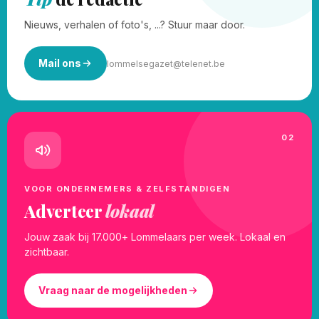
Nieuws, verhalen of foto's, ...? Stuur maar door.
Mail ons
lommelsegazet@telenet.be
02
VOOR ONDERNEMERS & ZELFSTANDIGEN
Adverteer
lokaal
Jouw zaak bij 17.000+ Lommelaars per week. Lokaal en
zichtbaar.
Vraag naar de mogelijkheden