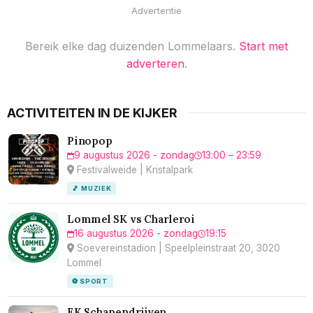
Advertentie
Bereik elke dag duizenden Lommelaars.
Start met
adverteren
.
ACTIVITEITEN IN DE KIJKER
Pinopop
9 augustus 2026 - zondag
13:00 – 23:59
Festivalweide | Kristalpark
🎵 MUZIEK
Lommel SK vs Charleroi
16 augustus 2026 - zondag
19:15
Soevereinstadion | Speelpleinstraat 20, 3020
Lommel
⚽ SPORT
EK Schapendrijven