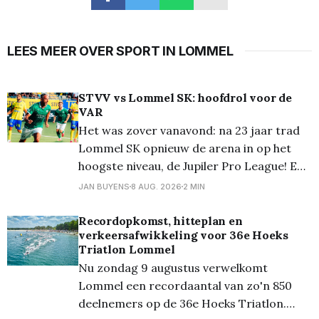
LEES MEER OVER SPORT IN LOMMEL
STVV vs Lommel SK: hoofdrol voor de
VAR
Het was zover vanavond: na 23 jaar trad
Lommel SK opnieuw de arena in op het
hoogste niveau, de Jupiler Pro League! En
ze deden dat voortreffelijk want ze
JAN BUYENS
8 AUG. 2026
2 MIN
speelden gelijk, 1-1. Lommel kwam
zelfverzekerd op het veld en had de eerste
Recordopkomst, hitteplan en
verkeersafwikkeling voor 36e Hoeks
10 minuten het balbezit. Echte kansjes
Triatlon Lommel
kwamen
Nu zondag 9 augustus verwelkomt
Lommel een recordaantal van zo'n 850
deelnemers op de 36e Hoeks Triatlon.