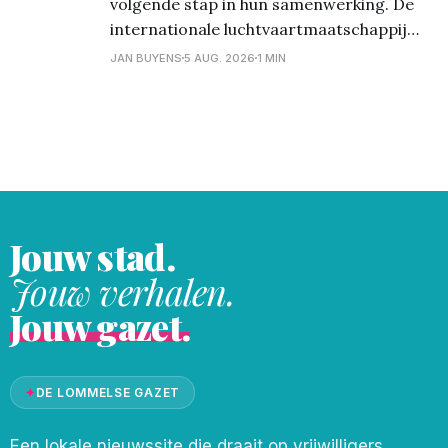
volgende stap in hun samenwerking. De
internationale luchtvaartmaatschappij
wordt vanaf het seizoen 2026/27 de
JAN BUYENS
5 AUG. 2026
1 MIN
nieuwe hoofdsponsor van de club en zal
als Front of Shirt Partner prijken op het
wedstrijdshirt van de eerste ploeg. De
stap naar hoofdsponsor benadrukt het
wederzijdse vertrouwen
Jouw stad.
Jouw verhalen.
Jouw gazet.
✦
DE LOMMELSE GAZET
Een lokale nieuwssite die draait op vrijwilligers.